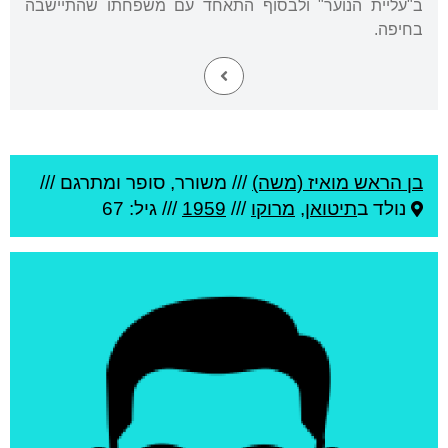
ב"עליית הנוער" ולבסוף התאחד עם משפחתו שהתיישבה
בחיפה.
בן הראש מואיז (משה)
///
משורר, סופר ומתרגם ///
נולד ב
תיטואן
,
מרוקו
///
1959
/// גיל: 67