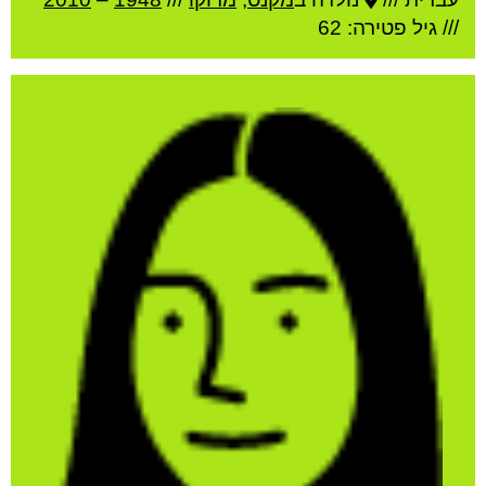
/// גיל
פטירה: 62