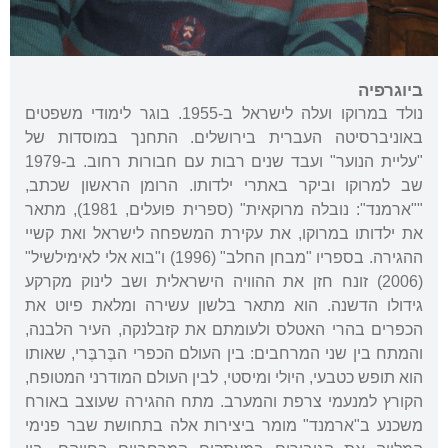
ביוגרפיה
נולד במרוקו ועלה לישראל ב-1955. בוגר לימודי משפטים
באוניברסיטה העברית בירושלים. התחנך במוסדות של
"עליית הנוער" ועבד שנים רבות עם חבורות רחוב. ב-1979
שב למרוקו וביקר באתרי ילדותו. הרומן הראשון שכתב,
""ארמנד": נובלה מרוקאית" (ספרית פועלים, 1981), מתאר
את ילדותו במרוקו, את עקירת המשפחה לישראל ואת קשיי
ההגירה. בספריו "מבחן החלב" (1996) ו"בוא אלי לאימילשיל"
(2006) זונח חזן את ההוויה הישראלית ושב לינוק מקרקע
גידולו הדשנה. הוא מתאר בלשון עשירה ומלאת פיוט את
הכפרים בהרי האטלס ולעומתם את קזבלנקה, העיר הלבנה,
והמתח בין שני המרחבים: בין העולם הכפרי הבֶּרבֶּרי, שאותו
הוא תופש כטבעי, היולי ומיסטי, לבין העולם המודרני המטופח,
הקורץ למנעמי צרפת והמערב. מתח ההגירה שעוצב באורח
משכנע ב"ארמנד" מומר ביצירות אלה בתחושת שבר פנימי