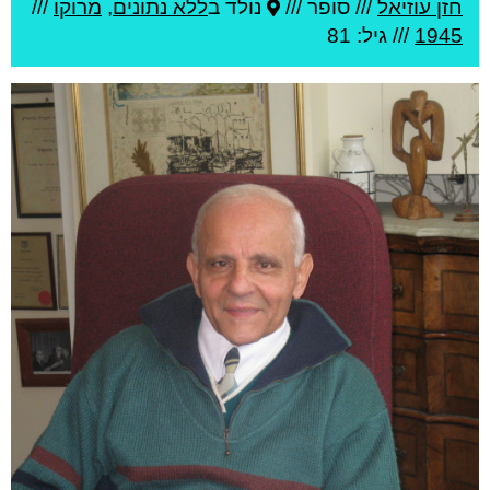
חזן עוזיאל
///
סופר ///
נולד ב
ללא נתונים
,
מרוקו
///
1945
/// גיל: 81