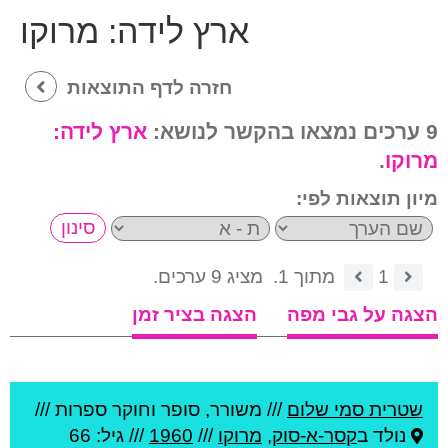
ארץ לידה:
מרוקו
חזרה לדף התוצאות
9 ערכים נמצאו בהקשר לנושא:
ארץ לידה:
מרוקו
.
מיון תוצאות לפי:
1
מתוך 1.
מציג 9 ערכים.
הצגה על גבי מפה
הצגה בציר זמן
שטרית סמי שלום
///
משורר, סופר וחוקר ספרות ///
נולד ב
קסר-א-סוק
,
מרוקו
///
1960
/// גיל: 66