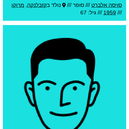
סויסה אלברט
///
סופר ///
נולד ב
קזבלנקה
,
מרוקו
///
1959
/// גיל: 67