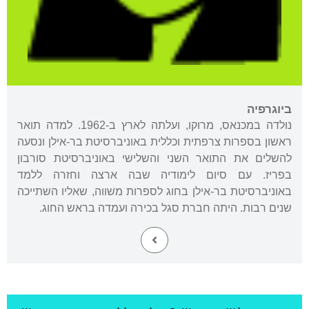
ביוגרפיה
נולדה במכנאס, מרוקו, ועלתה לארץ ב-1962. למדה תואר
ראשון בספרות צרפתית וכללית באוניברסיטת בר-אילן ונסעה
להשלים את התואר השני והשלישי באוניברסיטת סורבון
בפריז. עם סיום לימודיה שבה ארצה וחזרה ללמד
באוניברסיטת בר-אילן בחוג לספרות משווה, שאליו השתייכה
שנים רבות. היתה חברת סגל בכירה ועמדה בראש החוג.