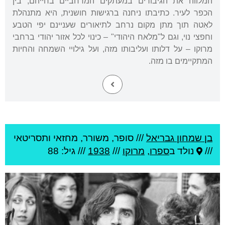
המלווה את הגיבורים במעתקים המרחביים בחייהם, בין
הכפר לעיר. כתיבתו ניחנה ברגישות חושנית, היא מתנהלת
לאִטה תוך מתן מקום נרחב לתיאורים שעניינם יפי הטבע
וחפצי נוי, וגם ל"מלאח היהודי" – כינוי לכל אזור יהודי ברחבי
מרוקו – על דלותו ועליבותו מזה, ועל גילויי השמחה והחיות
המתקיימים בו מזה.
בן שמחון גבריאל
///
סופר, משורר, מחזאי ותסריטאי
///
נולד ב
ספרו
,
מרוקו
///
1938
/// גיל: 88