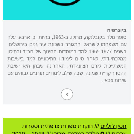
ביוגרפיה
סופר נולד בקזבלנקה, מרוקו. ב-1963, בהיותו בן ארבע, עלה
עם משפחתו לישראל והתגורר בשכונת עיר גנים בירושלים.
בשנים 1965-1977 למד במוסדות החינוך של חב"ד ובתיכון
ממלכתי-דתי. לאחר סיום לימודיו התיכוניים למד בישיבות
המשתייכות לזרם הציוני-דתי. האחרונה שבהן היא ישיבת
ההסדר קריית שמונה, שבה שילב לימודים תורניים גבוהים עם
שירות צבאי.
חסין ז'ולייט
///
חוקרת ספרות צרפתית וספרות
עברית ///
נולדה ב
מקנס
,
מרוקו
///
1948
–
2010