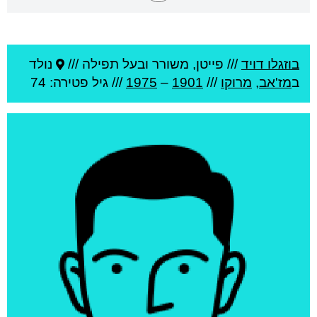
בוזגלו דויד
///
פייטן, משורר ובעל תפילה ///
נולד
ב
מז'אב
,
מרוקו
///
1901
–
1975
/// גיל
פטירה: 74