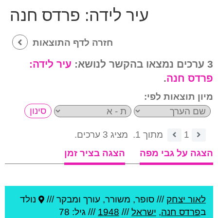
עיר לידה:
פרדס חנה
חזרה לדף התוצאות
3 ערכים נמצאו בהקשר לנושא:
עיר לידה:
פרדס חנה
.
מיון תוצאות לפי:
1
מתוך 1.
מציג 3 ערכים.
הצגה על גבי מפה
הצגה בציר זמן
לאור יצחק
///
סופר, משורר, עורך ומבקר ///
נולד
ב
פרדס חנה
,
ישראל
///
1948
/// גיל: 78