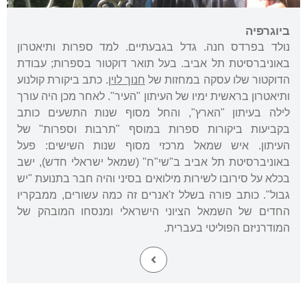
ביוגרפיה
נולד בפרדס חנה. גדל בגבעתיים. למד ספרות ותיאטרון
באוניברסיטת תל אביב. בעל תואר דוקטור בספרות; עבודת
הדוקטור שלו עסקה במחזות של
חנוך לוין
. כתב ביקורת קולנוע
ותיאטרון בראשית ימיו של העיתון "העיר". לאחר מכן היה עורך
לילה בעיתון "הארץ", והחל מסוף שנות התשעים כותב
בקביעות ביקורות ספרות במוסף "תרבות וספרות" של
העיתון. איש שמאל מרכזי מסוף שנות השישים: פעל
באוניברסיטת תל אביב ב"שי"ח" (שמאל ישראלי חדש), ישב
בכלא על סירובו לשירות מילואים בסיני והיה חבר בתנועת "יש
גבול". כותב פורה בשלל ז'אנרים זה כמה עשורים, ממבקריו
החדים של השמאל הציוני הישראלי ומנסחו המובהק של
המודרניזם הפוליטי בעברית.