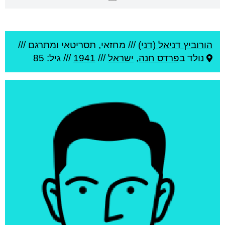
הורוביץ דניאל (דני)
///
מחזאי, תסריטאי ומתרגם ///
נולד ב
פרדס חנה
,
ישראל
///
1941
/// גיל: 85