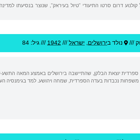
טיבל קולנוע דרום סרטו התיעודי "טיול בעיראק", שנוצר בנסיעתו למד
 ///
נולד ב
ירושלים
,
ישראל
///
1942
/// גיל: 84
 ספרדית יוצאת הבלקן, שהתיישבה בירושלים באמצע המאה התשע-ע
 משפחות נכבדות בעדה הספרדית, שמחה ויהושע. למד בגימנסיה העבר