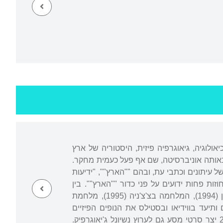
ם: ארכיאולוגיה, גיאוגרפיה פיזית, היסטוריה של ארץ
דעים והרעיונות באותה אוניברסיטה, שם אף פעל כעמית מחקר.
עיתונים וכתבי עת, ובהם ""הארץ"", "ידיעות
ות פחות ידועים על פני כדור ""הארץ"". בין
השאר תיאר את מסעותיו למקומות הבאים: "דרך המשי" (1991), סומליה (1992), מערב-סין (1994), המלחמה בצ'צ'ניה (1995), מלחמת
 באפגניסטן (1998), קוסובו (1999), ועוד. הוא צילם ותיעד בווידיאו ובסטילס את הנופים הפיזיים
והאנושיים שבהם ביקר, והציג את רשמיו גם בתערוכות צילום ובהרצאות. בשנים 2001-2000 יצר סרטי מסע גם לערוץ נשיונל ג'יאוגרפיק.