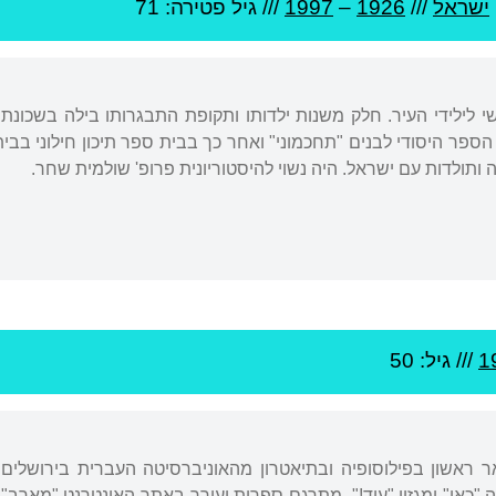
ישראל
///
1926
–
1997
/// גיל
פטירה: 71
שי לילידי העיר. חלק משנות ילדותו ותקופת התבגרותו בילה בשכונ
ספר היסודי לבנים "תחכמוני" ואחר כך בבית ספר תיכון חילוני בב
 ותולדות עם ישראל. היה נשוי להיסטוריונית פרופ' שולמית שחר.
1
/// גיל: 50
אר ראשון בפילוסופיה ובתיאטרון מהאוניברסיטה העברית בירושלים
 "כאן" ומגזין "עוד!". מתרגם ספרות ועורך באתר האינטרנט "מארב".