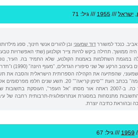
,
ישראל
///
1955
/// גיל: 71
 אביב. כנכד למשורר
דוד שמעוני
ובן להורים אנשי חינוך, ספג מילדותו
חילה במגמת השתלמות באמנות הקולנוע, שלא התמיד בה. העיר, נופי
שמעוני, שהפתיעה את הקהילה הספרותית הישראלית והסבה את תש
גם סיפורו "אמנות המלחמה" בכתב העת ""סימן קריאה"" 0
העיקרית של שמעוני עד כה. ב-2007 ראתה אור מסתו "אל העפר", הע
התשובות מתנסחות במסגרת אנתרופולוגית-תרבותית רחבה של עיבוד 
ה ובהוראת כתיבה יוצרת.
/
1959
/// גיל: 67