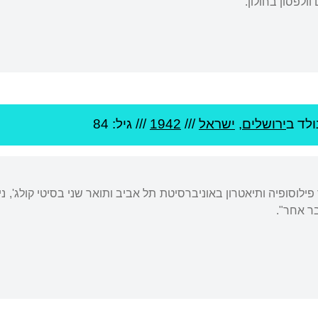
ולפסון בחולון.
ולד ב
ירושלים
,
ישראל
///
1942
/// גיל: 84
פילוסופיה ותיאטרון באוניברסיטת תל אביב ותואר שני בסיטי קולג', ניו
ר אחר".