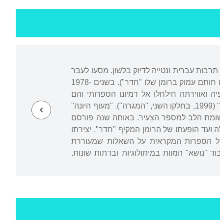
 תרבות עברית ונטייה לדיוק בלשון. מסעו לעבר
ההכרה בייעודו הספרותי היה ממושך. תחילה ביקש להיות צייר וקולנוען (שתי האפשרויות טבעו חותם עמוק ברומן שלו "חדר"). בשנים 1978-
ה ואווירתה חילחלו אל דמיונו הספרותי והם
ממלאים תפקידים מרכזיים בעיצוב הרקע של שני סיפוריו הגדולים, "מעוף היונה" (1990) ו"חדר" (1999, בחלקו השני, "המגרה"). "מעוף היונה"
ומת הלב למספר הצעיר. באותה שנה פורסם
2. תשע שנים חלפו מפרסומים אלה ועד הופעתו של הרומן המקיף "חדר", יצירתו
וסקת בתשובות של הספרות המקראית על השאלות שמעוררת
"נושא" המוות במיתולוגיות ובדתות שונות.