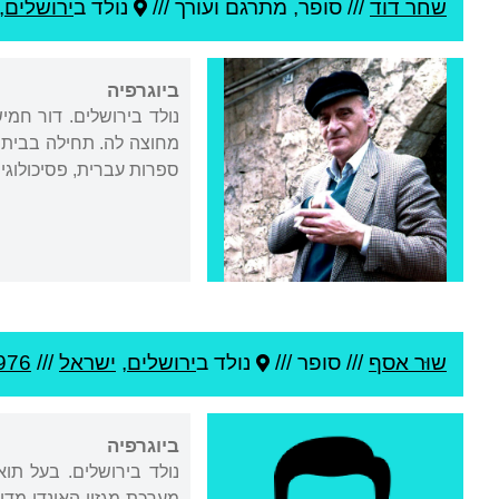
שחר דוד
///
סופר, מתרגם ועורך ///
נולד ב
ירושלים
,
ביוגרפיה
נולד בירושלים. דור חמי
מחוצה לה. תחילה בבית ה
ספרות עברית, פסיכולוגיה
שוּר אסף
///
סופר ///
נולד ב
ירושלים
,
ישראל
///
976
ביוגרפיה
נולד בירושלים. בעל תו
מערכת מגזין האינדי-מדיה