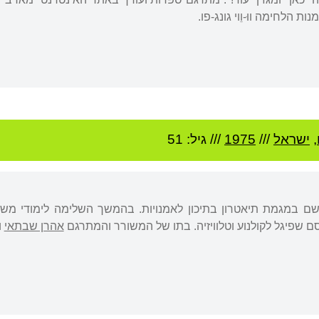
 הלחימה ווּ-וֵוי גונג-פו.
,
ישראל
///
1975
/// גיל: 51
שם במגמת תיאטרון בתיכון לאמנויות. בהמשך השלימה לימודי משחק
שפיגל לקולנוע וטלוויזיה. בתו של המשורר והמתרגם
אהרן שבתאי
ו