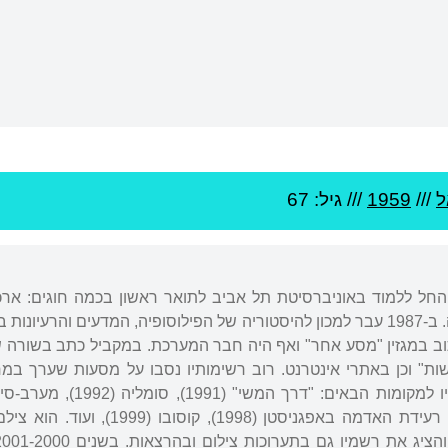
ל
///
1959
/// גיל: 67
ולד בירושלים. ב-1984 החל ללמוד באוניברסיטת תל אביב לתואר ראשון בכמה חוגי
ישראל, תיאטרון וביולוגיה. ב-1987 עבר למכון להיסטוריה של הפילוסופיה, המ
ב במגזין "מסע אחר" ואף היה חבר המערכת. במקביל כתב בשורה של 
שות" וכן באתרי אינטרנט. רוב רשימותיו נסבו על מסעות שערך במחוז
האזרחים בסודן (1996), רעידת האדמה