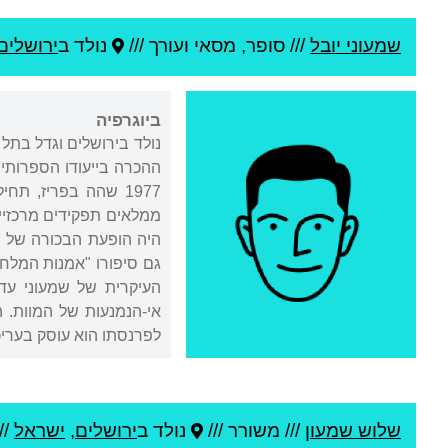
שמעוני יובל
///
סופר, מסאי ועורך ///
נולד ב
ירושלים
ביוגרפיה
נולד בירושלים וגדל בתל
1977 שהה בפריז, ת
היה הופעת הבכורה של 
אי-הנמנעות של המוות. 
לפרנסתו הוא עוסק בעריכ
שלוש שמעון
///
משורר ///
נולד ב
ירושלים
,
ישראל
//