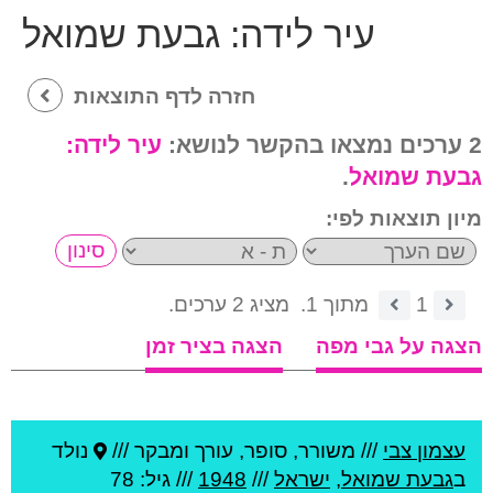
עיר לידה:
גבעת שמואל
חזרה לדף התוצאות
2 ערכים נמצאו בהקשר לנושא:
עיר לידה:
גבעת שמואל
.
מיון תוצאות לפי:
1
מתוך 1.
מציג 2 ערכים.
הצגה על גבי מפה
הצגה בציר זמן
עצמון צבי
///
משורר, סופר, עורך ומבקר ///
נולד
ב
גבעת שמואל
,
ישראל
///
1948
/// גיל: 78