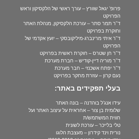
פרופ' יגאל שוורץ – עורך ראשי של הלקסיקון וראש
הפרויקט
ד"ר תמר סתר – עורכת הלקסיקון, מנהלת האתר
וחוקרת בפרויקט
ד"ר איתי מרינברג-מיליקובסקי – יועץ אקדמי של
הפרויקט
ד"ר חן שטרס – חוקרת ראשית בפרויקט
ד"ר מוריה דיין-קודיש – חברת מערכת
ד"ר יפתח אשכנזי – חבר מערכת
נעם קרון – עוזרת מחקר בפרויקט
בעלי תפקידים באתר:
עידו אנג'ל בוהדנה – בונה האתר
שלומית בן צור – אחראית על עיצוב האתר ועל
חווית המשתמש/ת
טלי בלייכר – עורכת לשונית
נורית וינד קידרון – מעצבת הלוגו