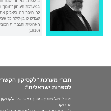
לה חיבר ח"נ ביאליק את 
שגדלו לו בן-לילה כל שבע
הארוטית והגבריות הכובש
(1910).
חברי מערכת "לקסיקון הקשרי
לספרות ישראלית":
פרופ' יגאל שוורץ – עורך ראשי של הלקסיקון 
הפרויקט
ד"ר תמר סתר – עורכת הלקסיקון, מנהלת ה