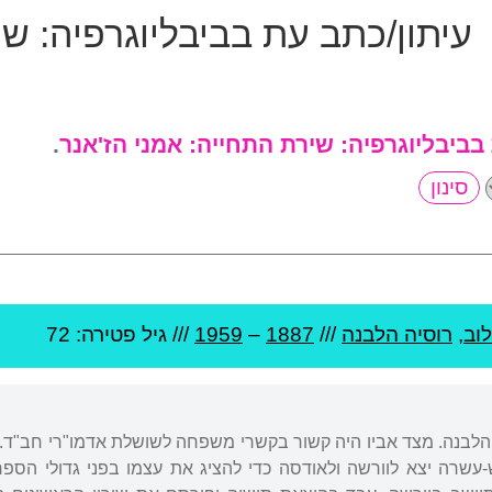
עיתון/כתב עת בביבליוגרפיה:
שי
בביבליוגרפיה:
שירת התחייה: אמני הז'אנר
.
וב
,
רוסיה הלבנה
///
1887
–
1959
/// גיל
פטירה: 72
סיה הלבנה. מצד אביו היה קשור בקשרי משפחה לשושלת אדמו"רי חב"ד. 
עשרה יצא לוורשה ולאודסה כדי להציג את עצמו בפני גדולי הספר