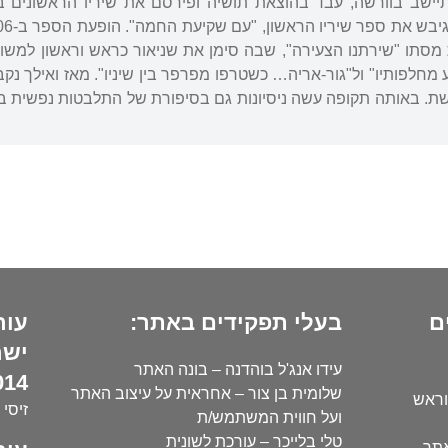
מסתו "שירתנו הצעירה", שבה סימן את שניאור כראש וראשון למשורר
 מחלפותיו" ול"גור-אריה… כשטרפו מפרפר בין שיניו". מאז ואילך נק
ת. באותה תקופה עשה ניסיונות גם בסיפורת של התלבטות נפשית ברו
ם
בעלי תפקידים באתר:
עור
ישר
עידו אנג'ל בוהדנה – בונה האתר
14):
שלומית בן צור – אחראית על עיצוב האתר
וראש
זיסי 
ועל חווית המשתמש/ת
טלי בלייכר – עורכת לשונית
אתר