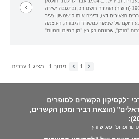
ב-1902. באותה שנה התיישב בוורשה, עבד בהוצאת תושיה ופירסם את שיריו הראשונים בעברית וביידיש. ב-1904 עבר לווילנה, הועסק
במערכת העיתון "הזמן" וגיבש את ספר שיריו הראשון, "עם שקיעת החמה". הופעת הספר ב-1906 (תושיה) הותירה רושם רב, ובתגובה ישירה
ים הצעירים דאז, ודימה אותו ל"שמשון צעיר
בע דיוקנו של שניאור כמשורר הגבורה, העוצמה
ח "הזמן", שכונסה בקובץ "מן החיים והמוות"
1
מתוך 1.
מציג 1 ערכים.
כי "לקסיקון הקשרים לסופרים
אלים" (הוצאת דביר ומכון הקשרים,
20
סתווי ופרופ' יגאל שוורץ