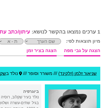
1 ערכים נמצאו בהקשר לנושא:
עיתון/כתב עת 
מיון תוצאות לפי:
הצגה על גבי מפה
הצגה בציר זמן
שניאור זלמן (זלקינד)
///
משורר וסופר ///
נולד ב
שקל
ביוגרפיה
נולד בעיר שְׁקְלוֹב, רו
בגיל שתים-עשרה ושלוש-