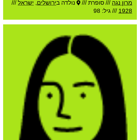
מרון נגה
///
סופרת ///
נולדה ב
ירושלים
,
ישראל
///
1928
/// גיל: 98