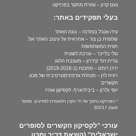
נעם קרון – עוזרת מחקר בפרויקט
בעלי תפקידים באתר:
עידו אנג'ל בוהדנה – בונה האתר
שלומית בן צור – אחראית על עיצוב האתר ועל
חווית המשתמש/ת
טלי בלייכר – עורכת לשונית
נורית וינד קידרון – מעצבת הלוגו
ירדן רותם – מתכנת (ב-2019-2018)
רווית לוין – מנהלת אדמיניסטרטיבית של מכון
הקשרים
יוסי גלרון – ביביליוגרף, לקסיקון אוהיו
* הפרויקט נתמך על-ידי הקרן הלאומית למדעים, מספר
מענק 302/17
עורכי "לקסיקון הקשרים לסופרים
ישראלים" (הוצאת דביר ומכון