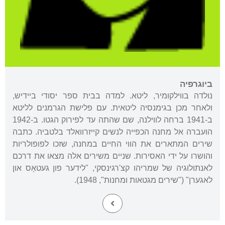
ביוגרפיה
נולדה בווילקומיר, ליטא. למדה בבית ספר יסודי ביידיש,
ולאחר מכן בגימנסיה ליטאית. עם פלישת הגרמנים לליטא
ב-1941 ברחה לווילנה, שם שהתה עד לפירוק הגטו. ב-1942
הועברה אל מחנה הכפייה לנשים קייזרוואלד בלטביה. כתבה
שירים המתארים את הווי החיים במחנה, שזכו לפופולריות
והושרו על ידי האסירות. שניים משירים אלה מצאו את דרכם
לאנתולוגיה של שמריהו קצ'רגינסקי, "לידער פון געטאָס און
לאגערן" ("שירים מגטאות ומחנות", 1948).