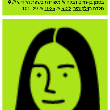
בסמן בן-חיים רבקה
///
משוררת בשפת היידיש ///
נולדה ב
וילקומיר
,
ליטא
///
1925
/// גיל: 101