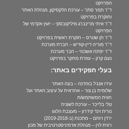
הפרויקט
ד"ר תמר סתר – עורכת הלקסיקון, מנהלת האתר
וחוקרת בפרויקט
ד"ר איתי מרינברג-מיליקובסקי – יועץ אקדמי של
הפרויקט
ד"ר חן שטרס – חוקרת ראשית בפרויקט
ד"ר מוריה דיין-קודיש – חברת מערכת
ד"ר יפתח אשכנזי – חבר מערכת
נעם קרון – עוזרת מחקר בפרויקט
בעלי תפקידים באתר:
עידו אנג'ל בוהדנה – בונה האתר
שלומית בן צור – אחראית על עיצוב האתר ועל
חווית המשתמש/ת
טלי בלייכר – עורכת לשונית
נורית וינד קידרון – מעצבת הלוגו
ירדן רותם – מתכנת (ב-2019-2018)
רווית לוין – מנהלת אדמיניסטרטיבית של מכון