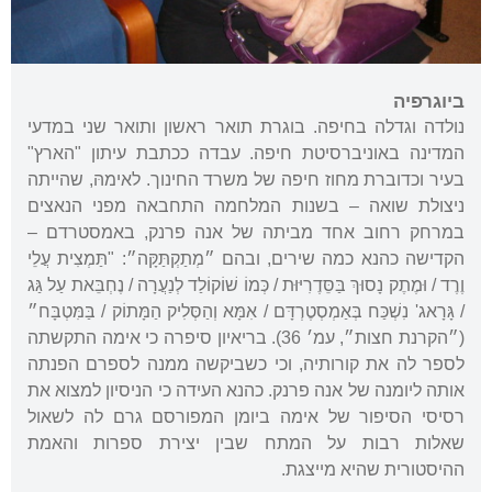
ביוגרפיה
נולדה וגדלה בחיפה. בוגרת תואר ראשון ותואר שני במדעי
המדינה באוניברסיטת חיפה. עבדה ככתבת עיתון "הארץ"
בעיר וכדוברת מחוז חיפה של משרד החינוך. לאימהּ, שהייתה
ניצולת שואה – בשנות המלחמה התחבאה מפני הנאצים
במרחק רחוב אחד מביתה של אנה פרנק, באמסטרדם –
הקדישה כהנא כמה שירים, ובהם ״מְתַקְתַּקָּה״: "תַּמְצִית עֲלֵי
וֶרֶד / וּמֶתֶק נָסוּךְ בַּסֵּדֶרִיּוּת / כְּמוֹ שׁוֹקוֹלַד לְנַעֲרָה / נֶחְבֵּאת עַל גַּג
/ גָּרָאג' נִשְׁכַּח בְּאַמְסְטֶרְדָּם / אִמָּא וְהַסְּלִיק הַמָּתוֹק / בַּמִּטְבָּח״
(״הקרנת חצות״, עמ׳ 36). בריאיון סיפרה כי אימה התקשתה
לספר לה את קורותיה, וכי כשביקשה ממנה לספרם הפנתה
אותה ליומנה של אנה פרנק. כהנא העידה כי הניסיון למצוא את
רסיסי הסיפור של אימה ביומן המפורסם גרם לה לשאול
שאלות רבות על המתח שבין יצירת ספרות והאמת
ההיסטורית שהיא מייצגת.