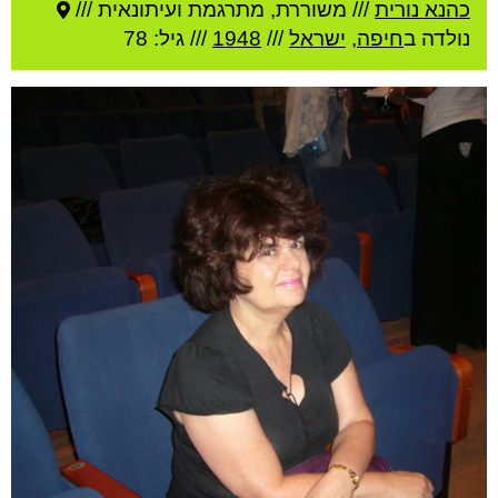
כהנא נורית
///
משוררת, מתרגמת ועיתונאית ///
נולדה ב
חיפה
,
ישראל
///
1948
/// גיל: 78