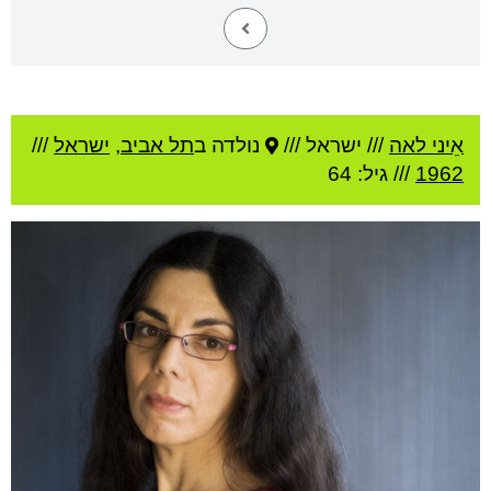
אֵיני לאה
///
ישראל ///
נולדה ב
תל אביב
,
ישראל
///
1962
/// גיל: 64