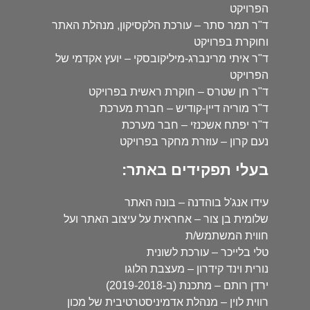
הפרויקט
ד"ר תמר סתר – עורכת הלקסיקון, מנהלת האתר
וחוקרת בפרויקט
ד"ר איתי מרינברג-מיליקובסקי – יועץ אקדמי של
הפרויקט
ד"ר חן שטרס – חוקרת ראשית בפרויקט
ד"ר מוריה דיין-קודיש – חברת מערכת
ד"ר יפתח אשכנזי – חבר מערכת
נעם קרון – עוזרת מחקר בפרויקט
בעלי תפקידים באתר:
עידו אנג'ל בוהדנה – בונה האתר
שלומית בן צור – אחראית על עיצוב האתר ועל
חווית המשתמש/ת
טלי בלייכר – עורכת לשונית
נורית וינד קידרון – מעצבת הלוגו
ירדן רותם – מתכנת (ב-2019-2018)
רווית לוין – מנהלת אדמיניסטרטיבית של מכון