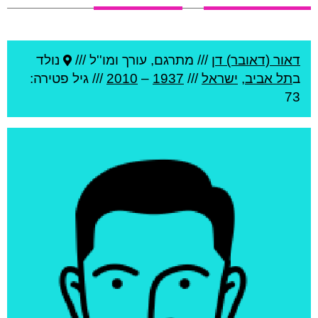
דאור (דאובר) דן
///
מתרגם, עורך ומו''ל ///
נולד
ב
תל אביב
,
ישראל
///
1937
–
2010
/// גיל
פטירה:
73