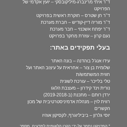
ד"ר איתי מרינברג-מיליקובסקי – יועץ אקדמי של
הפרויקט
ד"ר חן שטרס – חוקרת ראשית בפרויקט
ד"ר מוריה דיין-קודיש – חברת מערכת
ד"ר יפתח אשכנזי – חבר מערכת
נעם קרון – עוזרת מחקר בפרויקט
בעלי תפקידים באתר:
עידו אנג'ל בוהדנה – בונה האתר
שלומית בן צור – אחראית על עיצוב האתר ועל
חווית המשתמש/ת
טלי בלייכר – עורכת לשונית
נורית וינד קידרון – מעצבת הלוגו
ירדן רותם – מתכנת (ב-2019-2018)
רווית לוין – מנהלת אדמיניסטרטיבית של מכון
הקשרים
יוסי גלרון – ביביליוגרף, לקסיקון אוהיו
* הפרויקט נתמך על-ידי הקרן הלאומית למדעים, מספר