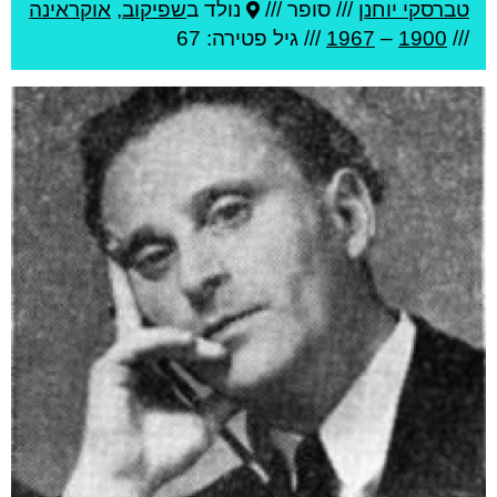
טברסקי יוחנן
///
סופר ///
נולד ב
שפיקוב
,
אוקראינה
///
1900
–
1967
/// גיל
פטירה: 67