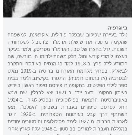
ביוגרפיה
נולד בעיירה שפיקוב שבפלך פודוליה, אוקראינה, למשפחה
שהקימה מתוכה את שושלת אדמו"רי צ'רנוביל לשלוחותיה
השונות. גדל בחצרו של סבו, האדמו"ר מטריסק, ולמד בעיקר
בעצמו לימודי קודש וחול. חלק משנות ילדותו חי בוורשה, שם
התוודע לי"ל פרץ. ב-1918 למד בגימנסיה באודסה והתקרב
לביאליק. בפרוץ מלחמת האזרחים ברוסיה ב-1919 נמלט
לבסרביה (אז בתחום רומניה), התגורר בקישינב ולימד בבית
ספר לילדי הפליטים. בתקופה זו פירסם סיפור ראשון ביידיש
בעיתון המקומי "דער ייד". ב-1921 יצא לברלין, שם שמע
באוניברסיטה הרצאות בפילוסופיה ובפסיכולוגיה. ב-1924
החל לפרסם סיפורים בעברית בשבועון "העולם", ומאז
השתתף דרך קבע בעיתונות הספרותית. ב-1926 היגר
לארצות הברית. מ-1927 לימד פסיכולוגיה והיסטוריה יהודית
במכללה העברית למורים בבוסטון. ב-1948 עלה לארץ אחרי