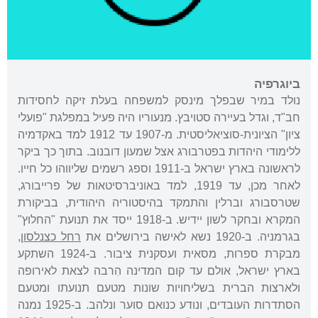
ביוגרפיה
נולד במיר שבפלך מינסק למשפחה בעלת זיקה לחסידות
חב"ד, וגדל בעיירה סטויבץ. מנעוריו היה פעיל במפלגת "פועלי
ציון" הציונית-סוציאליסטית. מ-1907 עד 1912 למד באקדמיה
ללימודי היהדות בפטרבורג אצל שמעון דובנוב. בתוך כך ביקר
לראשונה בארץ ישראל ב-1911 וספג רשמים שליווהו כל חייו.
לאחר מכן, עד 1919, למד באוניברסיטאות של פרייבורג,
שטרסבורג וברלין והתמקד בהיסטוריה היהודית, בביקורת
המקרא ובחקר לשון יידיש. ב-1918 ייסד את תנועת "החלוץ"
בגרמניה. ב-1920 נשא לאישה בירושלים את
רחל כצנלסון
,
מבקרת ספרות, מסאית ועסקנית ציבור. ב-1924 השתקע
בארץ ישראל, אולם עד קום המדינה הִרבה לצאת לאירופה
ולארצות הברית בשליחויות שונות מטעם תנועתו ומטעם
הסתדרות העובדים, ונודע כנואם סוער ונלהב. ב-1925 נמנה