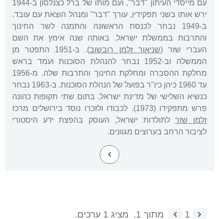
עם מייסדי העיתון "דבר", ועם מותו של ברל כצנלסון ב-1944
ירש אותו בשני תפקידיו, עורך "דבר" ומנהל הוצאת עם עובד.
ב-1949 נבחר לכנסת הראשונה והתמנה לשר החינוך
והתרבות בממשלת ישראל. באותה שנה אימץ את השם
העברי שזר (
שניאור זלמן רובשוב
). ב-1951 התפטר מן
הממשלה וב-1952 נבחר להנהלת הסוכנות ועמד בראש
מחלקת ההסברה ומחלקת החינוך והתרבות שלה. מ-1956
עד 1960 כיהן כיו"ר בפועל של הנהלת הסוכנות. ב-1963 נבחר
כנשיא השלישי של מדינת ישראל. בתום שתי תקופות כהונה
פרש מתפקידו (1973). לכבודו ולזכרו נוסד בירושלים מרכז
זלמן שזר
לתולדות ישראל, העוסק בהפצת ידע היסטורי
לציבור הרחב בערוצים מגוונים.
1
מתוך 1.
מציג 1 ערכים.