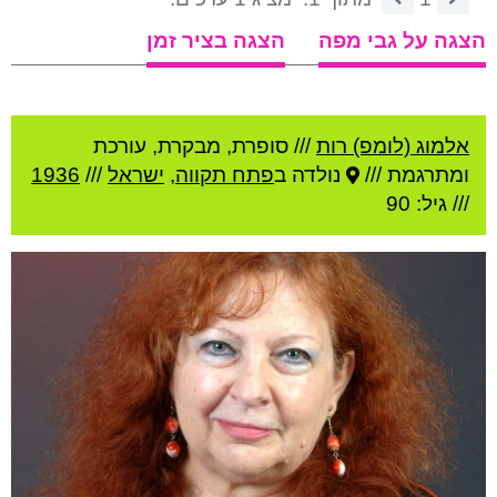
הצגה על גבי מפה
הצגה בציר זמן
אלמוג (לומפ) רות
///
סופרת, מבקרת, עורכת
ומתרגמת ///
נולדה ב
פתח תקווה
,
ישראל
///
1936
/// גיל: 90