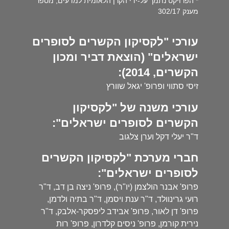
* הפרויקט נתמך על-ידי הקרן הלאומית למדעים, מספר
מענק 302/17
עורכי "לקסיקון הקשרים לסופרים
ישראלים" (הוצאת דביר ומכון
הקשרים, 2014):
זיסי סתווי ופרופ' יגאל שוורץ
עורכי משנה של "לקסיקון
הקשרים לסופרים ישראלים":
ד"ר יעלי דקל וערן צלגוב
חברי מערכת "לקסיקון הקשרים
לסופרים ישראלים":
פרופ' אבנר הולצמן (יו"ר), פרופ' ניצה בן דב, ד"ר
רועי גרינוולד, ד"ר ענת ויסמן, ד"ר בתיה ולדמן,
פרופ' דן לאור, פרופ' אבידב ליפסקר-אלבק, ד"ר
נירית קורמן, פרופ' ניסים קלדרון, פרופ' רות