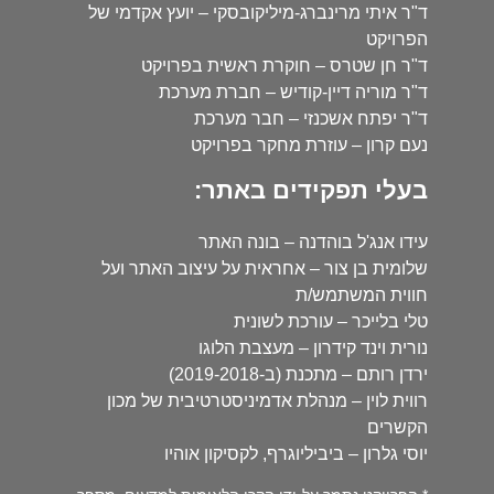
ד"ר איתי מרינברג-מיליקובסקי – יועץ אקדמי של
הפרויקט
ד"ר חן שטרס – חוקרת ראשית בפרויקט
ד"ר מוריה דיין-קודיש – חברת מערכת
ד"ר יפתח אשכנזי – חבר מערכת
נעם קרון – עוזרת מחקר בפרויקט
בעלי תפקידים באתר:
עידו אנג'ל בוהדנה – בונה האתר
שלומית בן צור – אחראית על עיצוב האתר ועל
חווית המשתמש/ת
טלי בלייכר – עורכת לשונית
נורית וינד קידרון – מעצבת הלוגו
ירדן רותם – מתכנת (ב-2019-2018)
רווית לוין – מנהלת אדמיניסטרטיבית של מכון
הקשרים
יוסי גלרון – ביביליוגרף, לקסיקון אוהיו