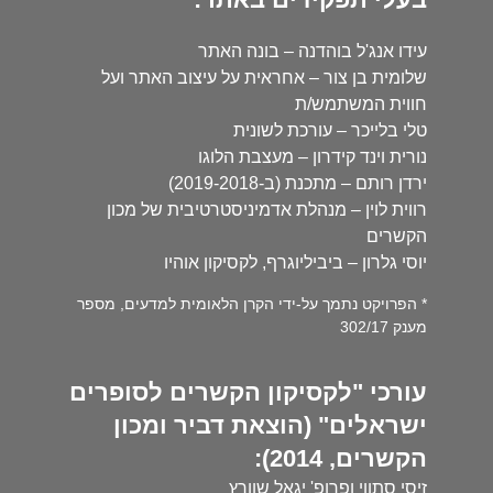
עידו אנג'ל בוהדנה – בונה האתר
שלומית בן צור – אחראית על עיצוב האתר ועל
חווית המשתמש/ת
טלי בלייכר – עורכת לשונית
נורית וינד קידרון – מעצבת הלוגו
ירדן רותם – מתכנת (ב-2019-2018)
רווית לוין – מנהלת אדמיניסטרטיבית של מכון
הקשרים
יוסי גלרון – ביביליוגרף, לקסיקון אוהיו
* הפרויקט נתמך על-ידי הקרן הלאומית למדעים, מספר
מענק 302/17
עורכי "לקסיקון הקשרים לסופרים
ישראלים" (הוצאת דביר ומכון
הקשרים, 2014):
זיסי סתווי ופרופ' יגאל שוורץ