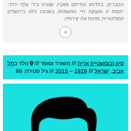
הבוכרים. בילדותו התייתם מאביו, שנורה בידי צלף ירדני.
יתמות זו ומצוקת חיי המשפחה בשכונה דלה בירושלים
המנדטורית, מזינות את יצירותיו.
סיון (בומשטיין) אריה
///
משורר וסופר ///
נולד ב
תל
אביב
,
ישראל
///
1929
–
2015
/// גיל
פטירה: 86