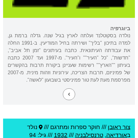
ביוגרפיה
נולדה בסקוטלנד ועלתה לארץ בגיל שנה. גדלה ברמת גן,
למדה בתיכון "בליך" ושירתה בחיל המודיעין. ב-1991 החלה
את עבודתה העיתונאית. כתבה בעיתונים "זמן תל אביב",
"חדשות", "כל "העיר"" ו"העיר". מ-1997 ועד 2007 כתבה
בעיתון ""הארץ"" רשימות שעניינן ביקורת תרבות בהקשרים
של פמיניזם, תרבות הצריכה, עירוניות וזהות מינית. מ-2007
מפרסמת מעת לעת טור פמיניסטי בשבועון "לאשה".
צור ראובן
///
חוקר ספרות ומתרגם ///
נולד
ב
אורדיאה
,
טרנסילבניה
///
1932
/// גיל: 94