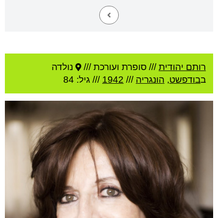
רותם יהודית
///
סופרת ועורכת ///
נולדה
ב
בודפשט
,
הונגריה
///
1942
/// גיל: 84