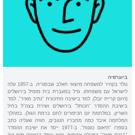
ביוגרפיה
נולד בקהיר למשפחה מיוצאי חאלב שבסוריה. ב-1957 עלה
לישראל עם משפחתו. גדל במעברת בית מזמיל בירושלים
(היום קריית יובל), למד בישיבה התיכונית "נתיב מאיר". למד
בישיבת ההסדר "הכותל" בירושלים ושירת בצה"ל בחיל
השריון. במלחמת יום הכיפורים לחם ברמת הגולן. במהלך
המלחמה איבד כמה מחבריו הטובים, חוויה שעליה כתב
בספרו "תיאום כוונות". ב-1977 ייסד את ישיבת ההסדר
"ברכת משה" במעלה אדומים, והוא עומד בראשה מאז ועד