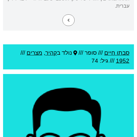
עברית.
סבתו חיים
///
סופר ///
נולד ב
קהיר
,
מצרים
///
1952
/// גיל: 74