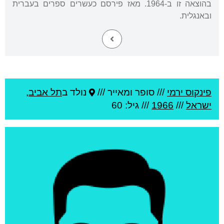
בהוצאה זו ב-1964. מאז פירסם כעשרים ספרים בעברית
ובאנגלית.
פינקוס ירמי
///
סופר ומאייר ///
נולד ב
תל אביב
,
ישראל
///
1966
/// גיל: 60