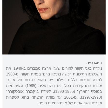
ביוגרפיה
נולדה בגני תקווה להורים שעלו ארצה ממצרים ב-1949. את
השכלתה התיכונית רכשה בתיכון ברנר בפתח תקווה. מ-1980
למדה ספרות כללית ופילוסופיה באוניברסיטת תל אביב.
עבדה כתחקירנית בטלוויזיה הישראלית (1985) וכעיתונאית
במוסף "הארץ" (1990-1985), לימדה ב"קמרה אובסקורה"
(1997-1993), ומ-2001 עד מותה הרצתה בחוג לספרות
עברית והשוואתית של אוניברסיטת חיפה.