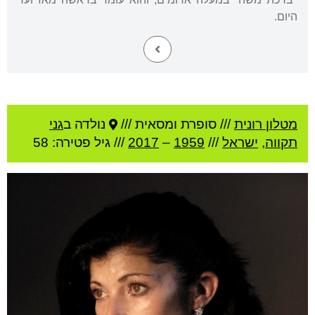
היום.
מטלון רונית
///
סופרת ומסאית ///
נולדה ב
גני
תקווה
,
ישראל
///
1959
–
2017
/// גיל
פטירה: 58