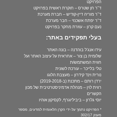
הפרויקט
ד"ר חן שטרס – חוקרת ראשית בפרויקט
ד"ר מוריה דיין-קודיש – חברת מערכת
ד"ר יפתח אשכנזי – חבר מערכת
נעם קרון – עוזרת מחקר בפרויקט
בעלי תפקידים באתר:
עידו אנג'ל בוהדנה – בונה האתר
שלומית בן צור – אחראית על עיצוב האתר ועל
חווית המשתמש/ת
טלי בלייכר – עורכת לשונית
נורית וינד קידרון – מעצבת הלוגו
ירדן רותם – מתכנת (ב-2019-2018)
רווית לוין – מנהלת אדמיניסטרטיבית של מכון
הקשרים
יוסי גלרון – ביביליוגרף, לקסיקון אוהיו
* הפרויקט נתמך על-ידי הקרן הלאומית למדעים, מספר
מענק 302/17