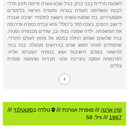
לשכונה חרדית בבני ברק. בגיל שבע-עשרה סיימה תיכון חרדי
לבנות והשלימה תעודת בגרות ותעודת הוראה בלימודים
אקסטרניים. בת שמונה-עשרה נישאה לתלמיד ישיבה ועברה
ליישוב רכסים. בעלה למד ב"כולל" והיא עבדה כמורה ופירנסה
את המשפחה. ילדה שמונה בנות ובן, שתיים מבנותיה נפטרו.
בגיל שלושים ושלוש החלה במסע אל מחוץ לעולם החרדי,
שהסתיים לאחר חמש שנים בגירושים מבעלה. בנה בחר
להישאר בעולם הישיבות ושש בנותיה הצטרפו אליה.
לפרנסתה עסקה בעריכת עלוני חברות ושימשה סופרת
צללים.
קזין אֹרנה
///
סופרת ועורכת ///
נולדה ב
סקוטלנד
///
1967
/// גיל: 59