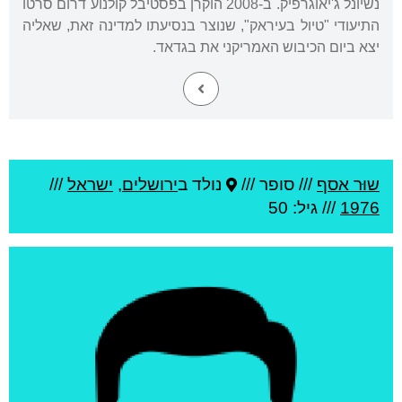
נשיונל ג'יאוגרפיק. ב-2008 הוקרן בפסטיבל קולנוע דרום סרטו
התיעודי "טיול בעיראק", שנוצר בנסיעתו למדינה זאת, שאליה
יצא ביום הכיבוש האמריקני את בגדאד.
שוּר אסף
///
סופר ///
נולד ב
ירושלים
,
ישראל
///
1976
/// גיל: 50