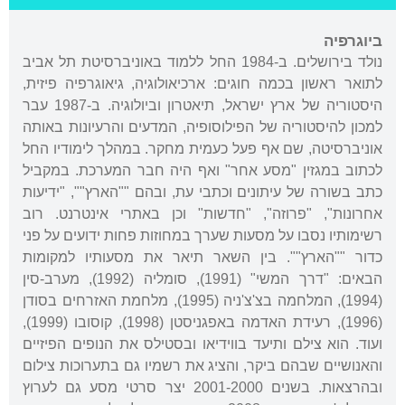
ביוגרפיה
נולד בירושלים. ב-1984 החל ללמוד באוניברסיטת תל אביב
לתואר ראשון בכמה חוגים: ארכיאולוגיה, גיאוגרפיה פיזית,
היסטוריה של ארץ ישראל, תיאטרון וביולוגיה. ב-1987 עבר
למכון להיסטוריה של הפילוסופיה, המדעים והרעיונות באותה
אוניברסיטה, שם אף פעל כעמית מחקר. במהלך לימודיו החל
לכתוב במגזין "מסע אחר" ואף היה חבר המערכת. במקביל
כתב בשורה של עיתונים וכתבי עת, ובהם ""הארץ"", "ידיעות
אחרונות", "פרוזה", "חדשות" וכן באתרי אינטרנט. רוב
רשימותיו נסבו על מסעות שערך במחוזות פחות ידועים על פני
כדור ""הארץ"". בין השאר תיאר את מסעותיו למקומות
הבאים: "דרך המשי" (1991), סומליה (1992), מערב-סין
(1994), המלחמה בצ'צ'ניה (1995), מלחמת האזרחים בסודן
(1996), רעידת האדמה באפגניסטן (1998), קוסובו (1999),
ועוד. הוא צילם ותיעד בווידיאו ובסטילס את הנופים הפיזיים
והאנושיים שבהם ביקר, והציג את רשמיו גם בתערוכות צילום
ובהרצאות. בשנים 2001-2000 יצר סרטי מסע גם לערוץ