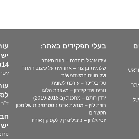
ם
בעלי תפקידים באתר:
עור
ישר
עידו אנג'ל בוהדנה – בונה האתר
14):
שלומית בן צור – אחראית על עיצוב האתר
וראש
זיסי 
ועל חווית המשתמש/ת
טלי בלייכר – עורכת לשונית
עור
אתר
נורית וינד קידרון – מעצבת הלוגו
לסו
ירדן רותם – מתכנת (ב-2019-2018)
של
ד"ר י
רווית לוין – מנהלת אדמיניסטרטיבית של מכון
הקשרים
חבר
יוסי גלרון – ביביליוגרף, לקסיקון אוהיו
ישר
פרופ'