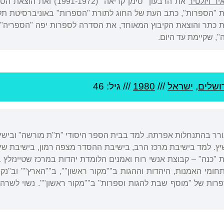
יר ויזלטיר
את הרבעון "סימן קריאה" (
 שקיימת עד היום.
ושלים
,
ישראל
///
1980
/// גיל: 46
גורר בהתנחלות אפרתה. למד בבית הספר היסודי "ת"ת מורשה" ובישיב
ץ. למד בישיבת מרכז הרב, בישיבת ההסדר מצפה רמון, בישיבת שיח
 "כנה" – קבוצת אנשי רוח ואמנים הלומדת יהדות במרכז שטיינזלץ ב
ומי האמנות, היהדות וההגות ב""מקור ראשון"", ב""הארץ"" וב"נקוד
רך הספרות של "מוסף שבת להגות וספרות" ב""מקור ראשון"". נשוי ל