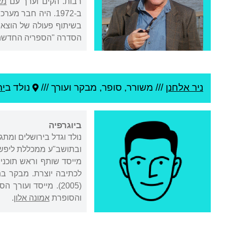
רבות. הקים וערך עם
מא
ב-1972. היה חבר מערכת "הספרות", כתב העת של החוג לתורת "הספרות" באוניברסיטת תל אביב. מאוחר יותר ייסד וערך עם
הסדרה "הספריה החדשה",
ניר אלחנן
///
משורר, סופר, מבקר ועורך ///
נולד ב
יר
ביוגרפיה
נולד וגדל בירושלים ומת
ובתושב"ע ממכללת ליפשי
מייסד שותף וראש תוכנית
לכתיבה יוצרת. מבקר בתח
(2005). מייסד ועו
והסופרת
אמונה אלון
.