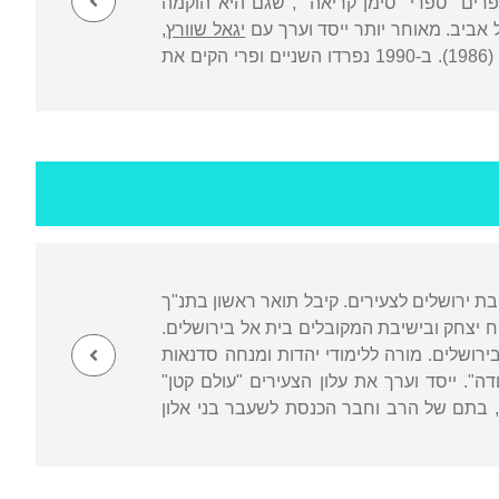
1991-1972) ואת הוצאת הספרים "ספרי "סימן קריאה"", שגם היא הוקמה
יגאל שוורץ
,
בשיתוף פעולה של הוצאת כתר והוצאת הקיבוץ המאוחד, את הסדרה לספרות יפה "הספריה" (1986). ב-1990 נפרדו השניים ופרי הקים את
ת ירושלים לצעירים. קיבל תואר ראשון בתנ"ך
 יצחק ובישיבת המקובלים בית אל בירושלים.
ירושלים. מורה ללימודי יהדות ומנחה סדנאות
ה". ייסד וערך את עלון הצעירים "עולם קטן"
שרה, בתם של הרב וחבר הכנסת לשעבר בני אלון