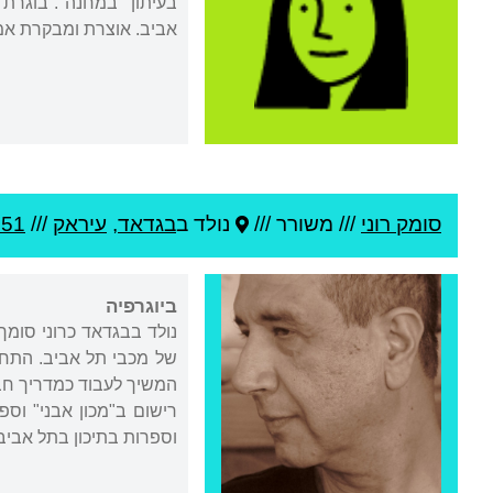
בעיתון "במחנה". בוגרת 
אביב. אוצרת ומבקרת אמ
סומק רוני
///
משורר ///
נולד ב
בגדאד
,
עיראק
///
951
ביוגרפיה
נולד בבגדאד כרוני סומ
של מכבי תל אביב. התח
המשיך לעבוד כמדריך חב
רישום ב"מכון אבני" וספ
וספרות בתיכון בתל אביב