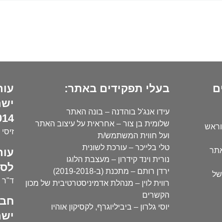
ם
בעלי תפקידים באתר:
עור
ישר
עידו אנג'ל בוהדנה – בונה האתר
14):
שלומית בן צור – אחראית על עיצוב האתר
וראש
זיסי 
ועל חווית המשתמש/ת
טלי בלייכר – עורכת לשונית
עור
אתר
נורית וינד קידרון – מעצבת הלוגו
לסו
ירדן רותם – מתכנת (ב-2019-2018)
של
ד"ר י
רווית לוין – מנהלת אדמיניסטרטיבית של מכון
הקשרים
חבר
יוסי גלרון – ביביליוגרף, לקסיקון אוהיו
ישר