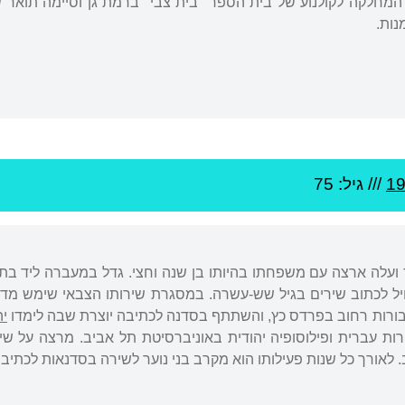
המחלקה לקולנוע של בית הספר "בית צבי" ברמת גן וסיימה תואר שנ
נות.
1
/// גיל: 75
ך ועלה ארצה עם משפחתו בהיותו בן שנה וחצי. גדל במעברה ליד בת
יל לכתוב שירים בגיל שש-עשרה. במסגרת שירותו הצבאי שימש מד
ורות רחוב בפרדס כץ, והשתתף בסדנה לכתיבה יוצרת שבה לימדו
יה
רות עברית ופילוסופיה יהודית באוניברסיטת תל אביב. מרצה על שי
. לאורך כל שנות פעילותו הוא מקרב בני נוער לשירה בסדנאות לכתיב