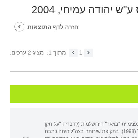
"ש יהודה עמיחי, 2004
חזרה לדף התוצאות
1
מתוך 1.
מציג 2 ערכים.
פנימיית "בויאר" הירושלמית (לדבריה "על תקן
המזרחית"), אך עזבה במהלך התיכון. התראיינה בנושא זה בסרטו של אמיר גרא "ילדי הצוללת" (1998). בתקופת שירותה בצה"ל היתה כתבת