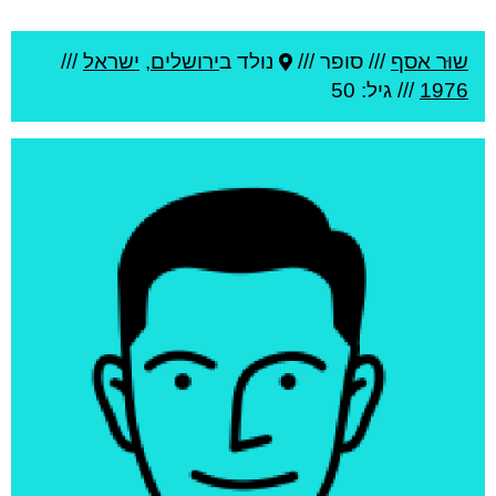
שוּר אסף
///
סופר ///
נולד ב
ירושלים
,
ישראל
///
1976
/// גיל: 50