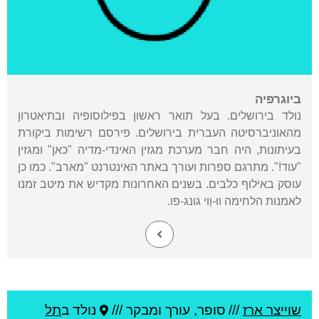
ביוגרפיה
נולד בירושלים. בעל תואר ראשון בפילוסופיה ובתיאטרון
מהאוניברסיטה העברית בירושלים. פירסם רשימות ביקורת
בעיתונות, היה חבר מערכת מגזין האינדי-מדיה "כאן" ומגזין
"עוד!". מתרגם ספרות ועורך באתר האינטרנט "מארב". כמו כן
עוסק באילוף כלבים. בשנים האחרונות מקדיש את מיטב זמנו
לאמנות הלחימה ווּ-וֵוי גונג-פו.
שוייצר ארז
///
סופר, עורך ומבקר ///
נולד ב
תל