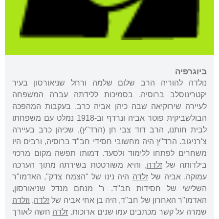
ביוגרפיה
נולדה להוריה הרב שלום שלמה ורחל שניאורסון בעיר
יקטרינוסלב ברוסיה. בסמיכות ללידתה עברה המשפחה
לעיירה שירוקיאה שבה כיהן אביה כרב. בעקבות המהפכה
הבולשביקית פוטר אביה ונרדף וב-1918 נמלט עם משפחתו
לבית חותנו, הרב דוד צבי חן (הרד"ץ), שכיהן כרב בעיירה
צ'רניגוב. הרד"ץ היה מחשובי חסידי חב"ד ברוסיה, ורבים היו
משחרים לפתחו ללימוד ולסעד. דמותו תפשה מקום מרכזי
בילדותה של
זלדה
, והיא משורטטת בשירתה מתוך הערכה
עמוקה. אביה של
זלדה
היה נינו של "הצמח צדק", האדמו"ר
השלישי של חסידות חב"ד. ר' מנחם מנדל שניאורסון,
האדמו"ר האחרון של חב"ד, היה בן אחי אביה של
זלדה
,
וזלדה
שמרה על קשר מכתבים עמו שנים ארוכות.
זלדה
חשה לאורך