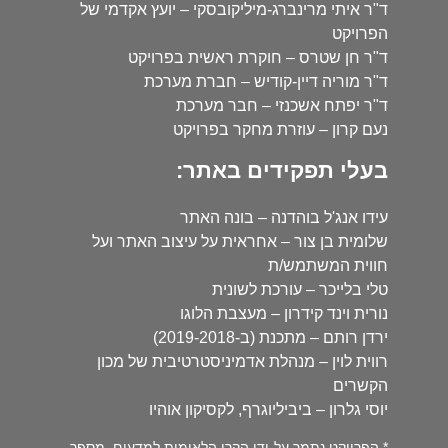
ד"ר איתי מרינברג-מיליקובסקי – יועץ אקדמי של
הפרויקט
ד"ר חן שטרס – חוקרת ראשית בפרויקט
ד"ר מוריה דיין-קודיש – חברת מערכת
ד"ר יפתח אשכנזי – חבר מערכת
נעם קרון – עוזרת מחקר בפרויקט
בעלי תפקידים באתר:
עידו אנג'ל בוהדנה – בונה האתר
שלומית בן צור – אחראית על עיצוב האתר ועל
חווית המשתמש/ת
טלי בלייכר – עורכת לשונית
נורית וינד קידרון – מעצבת הלוגו
ירדן רותם – מתכנת (ב-2019-2018)
רווית לוין – מנהלת אדמיניסטרטיבית של מכון
הקשרים
יוסי גלרון – ביביליוגרף, לקסיקון אוהיו
* הפרויקט נתמך על-ידי הקרן הלאומית למדעים, מספר