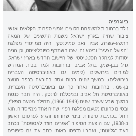
ביוגרפיה
נולד ברחובות למשפחת חלוצים, אנשי ספרות, חקלאים ואנשי
ציבור שחיה בארץ ישראל משנות התשעים של המאה
התשע-עשרה. אביו, זאב סמילנסקי, היה ממייסדי מפלגת
"הפועל הצעיר" וביטאונה, שבו השתתף כפובליציסט, וכן הניח
יסודות למחקר הסטטיסטי של היישוב החדש בארץ ישראל.
גדל בבן-שמן, בתל אביב וברחובות ולמד בבית המדרש
למורים בירושלים (לימים גם באוניברסיטה העברית
בירושלים). במשך שנים רבות עסק בהוראה בכפר הנוער
בן-שמן, ברחובות, ואחר כך גם באוניברסיטה העברית,
באוניברסיטת תל אביב ובמכללת לוינסקי. היה חבר כנסת
במשך שבע-עשרה שנים (1966-1949), תחילה מטעם מפא"י,
ובסיום כהונתו מטעם מפלגת רפ"י, שהיה אחד ממייסדיה. הוא
החל בכתיבת סיפורת בימי שחרותו והגיע לפרסום ראשון
ב-1938, עם הופעת הסיפור "אפרים חוזר לאספסת" בכתב
העת "גליונות", ואחריו נדפסו באותו כתב עת גם סיפורים