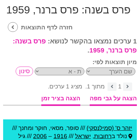
פרס בשנה:
פרס ברנר, 1959
חזרה לדף התוצאות
1 ערכים נמצאו בהקשר לנושא:
פרס בשנה:
פרס ברנר, 1959
.
מיון תוצאות לפי:
1
מתוך 1.
מציג 1 ערכים.
הצגה על גבי מפה
הצגה בציר זמן
יזהר ס' (סמילנסקי)
///
סופר, מסאי, חוקר ומחנך ///
נולד ב
רחובות
,
ישראל
///
1916
–
2006
/// גיל