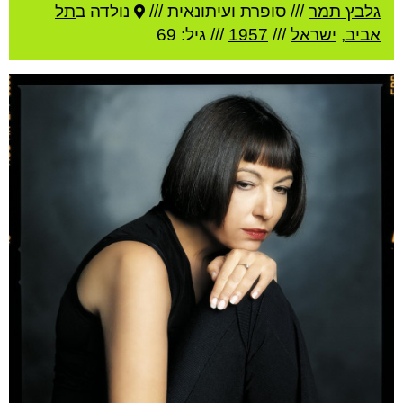
גלבץ תמר
///
סופרת ועיתונאית ///
נולדה ב
תל
אביב
,
ישראל
///
1957
/// גיל: 69