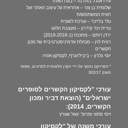
עידו אנג'ל בוהדנה – בונה האתר
שלומית בן צור – אחראית על עיצוב האתר ועל
חווית המשתמש/ת
טלי בלייכר – עורכת לשונית
נורית וינד קידרון – מעצבת הלוגו
ירדן רותם – מתכנת (ב-2019-2018)
רווית לוין – מנהלת אדמיניסטרטיבית של מכון
הקשרים
יוסי גלרון – ביביליוגרף, לקסיקון אוהיו
* הפרויקט נתמך על-ידי הקרן הלאומית למדעים, מספר
מענק 302/17
עורכי "לקסיקון הקשרים לסופרים
ישראלים" (הוצאת דביר ומכון
הקשרים, 2014):
זיסי סתווי ופרופ' יגאל שוורץ
עורכי משנה של "לקסיקון