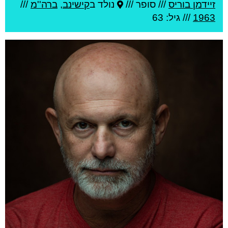
זיידמן בוריס
///
סופר ///
נולד ב
קישינב
,
ברה''מ
///
1963
/// גיל: 63