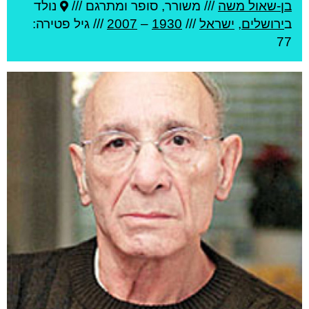
בן-שאול משה
///
משורר, סופר ומתרגם ///
נולד
ב
ירושלים
,
ישראל
///
1930
–
2007
/// גיל
פטירה:
77