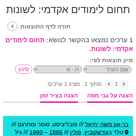
תחום לימודים אקדמי:
לשונות
חזרה לדף התוצאות
1 ערכים נמצאו בהקשר לנושא:
תחום לימודים
אקדמי:
לשונות
.
מיון תוצאות לפי:
1
מתוך 1.
מציג 1 ערכים.
הצגה על גבי מפה
הצגה בציר זמן
בר-און משה יחיאל
///
פובליציסט, סופר ומתרגם ///
נולד ב
גורשקוביץ
,
פולין
///
1896
–
1990
/// גיל