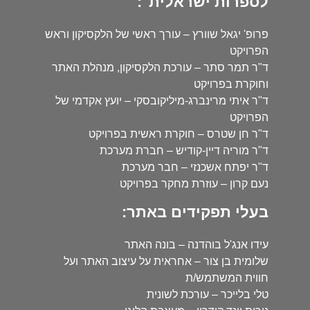
לספרות ישראלית":
פרופ' יגאל שוורץ – עורך ראשי של הלקסיקון וראש
הפרויקט
ד"ר תמר סתר – עורכת הלקסיקון, מנהלת האתר
וחוקרת בפרויקט
ד"ר איתי מרינברג-מיליקובסקי – יועץ אקדמי של
הפרויקט
ד"ר חן שטרס – חוקרת ראשית בפרויקט
ד"ר מוריה דיין-קודיש – חברת מערכת
ד"ר יפתח אשכנזי – חבר מערכת
נעם קרון – עוזרת מחקר בפרויקט
בעלי תפקידים באתר:
עידו אנג'ל בוהדנה – בונה האתר
שלומית בן צור – אחראית על עיצוב האתר ועל
חווית המשתמש/ת
טלי בלייכר – עורכת לשונית