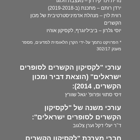
נורית וינד קידרון – מעצבת הלוגו
ירדן רותם – מתכנת (ב-2019-2018)
רווית לוין – מנהלת אדמיניסטרטיבית של מכון
הקשרים
יוסי גלרון – ביביליוגרף, לקסיקון אוהיו
* הפרויקט נתמך על-ידי הקרן הלאומית למדעים, מספר
מענק 302/17
עורכי "לקסיקון הקשרים לסופרים
ישראלים" (הוצאת דביר ומכון
הקשרים, 2014):
זיסי סתווי ופרופ' יגאל שוורץ
עורכי משנה של "לקסיקון
הקשרים לסופרים ישראלים":
ד"ר יעלי דקל וערן צלגוב
חברי מערכת "לקסיקון הקשרים