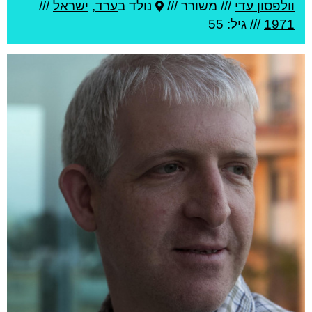
וולפסון עדי
///
משורר ///
נולד ב
ערד
,
ישראל
///
1971
/// גיל: 55