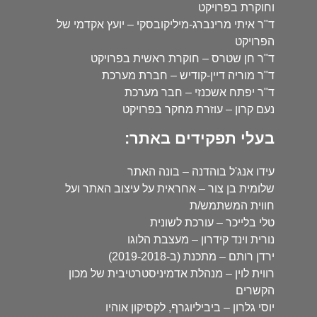
וחוקרת בפרויקט
ד"ר איתי מרינברג-מיליקובסקי – יועץ אקדמי של
הפרויקט
ד"ר חן שטרס – חוקרת ראשית בפרויקט
ד"ר מוריה דיין-קודיש – חברת מערכת
ד"ר יפתח אשכנזי – חבר מערכת
נעם קרון – עוזרת מחקר בפרויקט
בעלי תפקידים באתר:
עידו אנג'ל בוהדנה – בונה האתר
שלומית בן צור – אחראית על עיצוב האתר ועל
חווית המשתמש/ת
טלי בלייכר – עורכת לשונית
נורית וינד קידרון – מעצבת הלוגו
ירדן רותם – מתכנת (ב-2019-2018)
רווית לוין – מנהלת אדמיניסטרטיבית של מכון
הקשרים
יוסי גלרון – ביביליוגרף, לקסיקון אוהיו