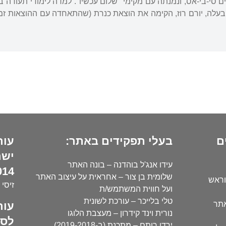
 סי-בי-אס, ונמנתה עם מקימי "שלום עכשיו". למדה לימודי תעודה 
ם בעלה, יורם רוז, הקימה את הוצאת כנרת (שהתאחדה עם ההוצאות זמו
ם
בעלי תפקידים באתר:
עור
ישר
עידו אנג'ל בוהדנה – בונה האתר
14):
שלומית בן צור – אחראית על עיצוב האתר
וראש
זיסי 
ועל חווית המשתמש/ת
טלי בלייכר – עורכת לשונית
עור
אתר
נורית וינד קידרון – מעצבת הלוגו
לסו
ירדן רותם – מתכנת (ב-2019-2018)