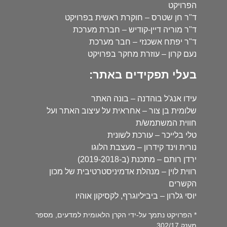
הפרויקט
ד"ר חן שטרס – חוקרת ראשית בפרויקט
ד"ר מוריה דיין-קודיש – חברת מערכת
ד"ר יפתח אשכנזי – חבר מערכת
נעם קרון – עוזרת מחקר בפרויקט
בעלי תפקידים באתר:
עידו אנג'ל בוהדנה – בונה האתר
שלומית בן צור – אחראית על עיצוב האתר ועל
חווית המשתמש/ת
טלי בלייכר – עורכת לשונית
נורית וינד קידרון – מעצבת הלוגו
ירדן רותם – מתכנת (ב-2019-2018)
רווית לוין – מנהלת אדמיניסטרטיבית של מכון
הקשרים
יוסי גלרון – ביביליוגרף, לקסיקון אוהיו
* הפרויקט נתמך על-ידי הקרן הלאומית למדעים, מספר
מענק 302/17