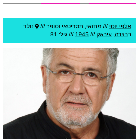
אלפי יוסי
///
מחזאי, תסריטאי וסופר ///
נולד
ב
בצרה
,
עיראק
///
1945
/// גיל: 81