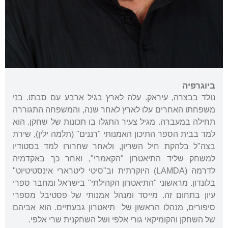
ביוגרפיה
נולד בבצרה, עיראק. עלה לארץ בגיל ארבע עם סבתו. בני
משפחתו האחרים עלו לארץ לאחר שנה, והמשפחה התגוררה
תחילה במעברה. מגיל צעיר התגלו בו תכונות של שחקן. הוא
למד בבית הספר התיכון האמנותי "רננים" (תלמה ילין), שירת
בצה"ל בלהקת חיל השריון, ולאחר שחרורו למד בסטודיו
למשחק שליד התיאטרון "הקאמרי", ואחר כך באקדמיה
לדרמה (LAMDA) היוקרתית וב"סיטי ליטרארי אינסטיטיוט"
בלונדון. מראשוני "התיאטרון הקהילתי" בישראל ומחבר ספרי
עיון בתחום זה. מייסד ומנהל אמנותי של פסטיבל מספרי
סיפורים, מנהלו הראשון של תיאטרון גבעתיים. הוא אביהם
של השחקן והקומיקאי גורי אלפי ושל השחקנית שרי אלפי.