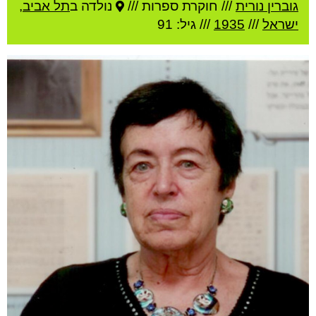
גוברין נורית
///
חוקרת ספרות ///
נולדה ב
תל אביב
,
ישראל
///
1935
/// גיל: 91