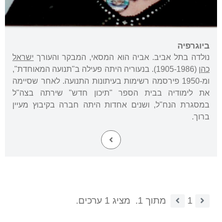
ביוגרפיה
נולדה בתל אביב. אביה הוא המסאי, המבקר והעורך
ישראל
כהן
(1905-1986). בנעוריה היתה פעילה ב"תנועה המאוחדת",
ומ-1950 פירסמה רשימות בעיתונות התנועה. לאחר שסיימה
את לימודיה בבית הספר "תיכון חדש" שירתה בצה"ל
במסגרת הנח"ל, ושנים אחדות היתה חברה בקיבוץ מעיין
ברוך.
1
מתוך 1.
מציג 1 ערכים.