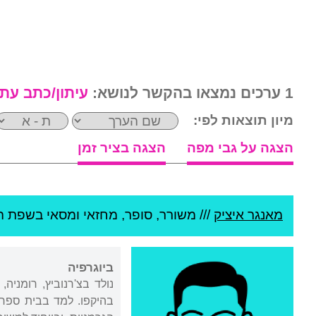
1 ערכים נמצאו בהקשר לנושא:
עיתון/כתב עת
מיון תוצאות לפי:
הצגה על גבי מפה
הצגה בציר זמן
מאנגר איציק
///
משורר, סופר, מחזאי ומסאי בשפת הי
ביוגרפיה
נולד בצ'רנוביץ, רומניה,
בהיקפו. למד בבית ספר 