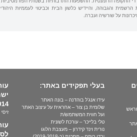
ררי התקופה הרומנטית. ההשפעות התרבותיות בשנותיו הפורמטיביות עמ
הרשמית והגבוהה, והיידיש כלשון הבית וכביטוי לעממיות היהוד
כרונות על שורשיה ועברה.
ם
בעלי תפקידים באתר:
עור
ישר
עידו אנג'ל בוהדנה – בונה האתר
14):
שלומית בן צור – אחראית על עיצוב האתר
וראש
זיסי 
ועל חווית המשתמש/ת
טלי בלייכר – עורכת לשונית
עור
אתר
נורית וינד קידרון – מעצבת הלוגו
לסו
ירדן רותם – מתכנת (ב-2019-2018)