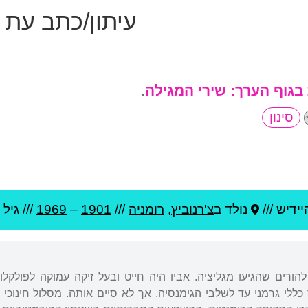
עיתון/כתב עת 
 בגוף הערך:
שירי המגילה
.
ידיש ///
נולד ב
צ'רנוביץ
,
רומניה
///
1901
–
1969
/// גיל
 להורים שהגיעו מגליציה. אביו היה חייט ובעל זיקה עמוקה לפולקלו
כללי גרמני עד לשלבי הגימנסיה, אך לא סיים אותה. מסלול חינוכי