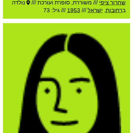
שחרור ציפי
///
משוררת, סופרת ועורכת ///
נולדה
ב
רחובות
,
ישראל
///
1953
/// גיל: 73