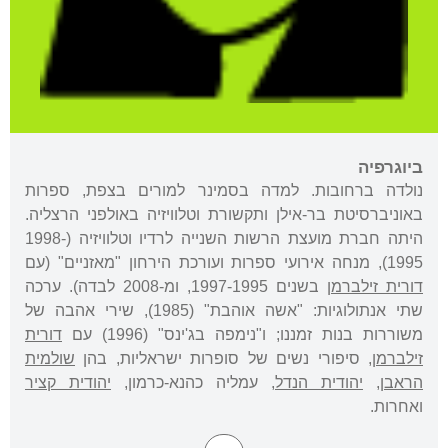
ביוגרפיה
נולדה ברחובות. למדה בסמינר למורים בצפת, ספרות
באוניברסיטת בר-אילן ותקשורת וטלוויזיה באולפני הרצליה.
היתה חברת מועצת הרשות השנייה לרדיו וטלוויזיה (1998-
1995), מנחה אירועי ספרות ועורכת הירחון "מאזניים" (עם
דורית זילברמן
בשנים 1997-1995, ומ-2008 לבדה). ערכה
שתי אנתולוגיות: "אשה אוהבת" (1985), שירי אהבה של
משוררות בנות זמננו; ו"נימפה בג'ינס" (1996) עם
דורית
זילברמן
, סיפורי נשים של סופרות ישראליות, בהן
שולמית
הראבן
,
יהודית הנדל
, עמליה כהנא-כרמון,
יהודית קציר
ואחרות.