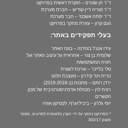
ד"ר חן שטרס – חוקרת ראשית בפרויקט
ד"ר מוריה דיין-קודיש – חברת מערכת
ד"ר יפתח אשכנזי – חבר מערכת
נעם קרון – עוזרת מחקר בפרויקט
בעלי תפקידים באתר:
עידו אנג'ל בוהדנה – בונה האתר
שלומית בן צור – אחראית על עיצוב האתר ועל
חווית המשתמש/ת
טלי בלייכר – עורכת לשונית
נורית וינד קידרון – מעצבת הלוגו
ירדן רותם – מתכנת (ב-2019-2018)
רווית לוין – מנהלת אדמיניסטרטיבית של מכון
הקשרים
יוסי גלרון – ביביליוגרף, לקסיקון אוהיו
* הפרויקט נתמך על-ידי הקרן הלאומית למדעים, מספר
מענק 302/17