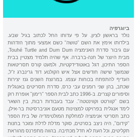
ביוגרפיה
נולד בראשון לציון. על פי עדותו החל לכתוב בגיל שבע.
בילדותו אימץ את השם "טושה" כשם אמצעי מתוך הזדהות
עם גיבור סדרת האנימציה Touhé Turtle and Dum Dum,
מבית היוצר של חנה-ברברה. אף שהיה תלמיד מצטיין בבית
הספר התיכון, דגל באוטודידקטיות, ולמעט קורס תסריטאות
שנמשך שישה חודשים אצל איש הקולנוע דוד גרינברג ז"ל,
העדיף להתפתח בכוחות עצמו. במרוצת השנים גנז יצירות
שכתב, בהן שני רומנים עבי כרס, סדרת תסריטים באנגלית
וסיפורים קצרים. ב-1996 כתב לבית הספר "רימון" אופרת רוק
בשם "קוורטט וקווינטטה". עבד בעבודות רבות, בין השאר
לימד אנגלית בפרויקט למצוינות מטעם אוניברסיטת בר-אילן,
כתב תסריטי אנימציה למחלקת המולטימדיה של בית הספר
"קידום", היה ניצב בסרטים, סוקר מדלת לדלת ומוכר בחנות
תקליטים, וכל העת לא חדל מכתיבה. בהווה מתפרנס מהוראת