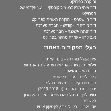
וחוקרת בפרויקט
ד"ר איתי מרינברג-מיליקובסקי – יועץ אקדמי של
הפרויקט
ד"ר חן שטרס – חוקרת ראשית בפרויקט
ד"ר מוריה דיין-קודיש – חברת מערכת
ד"ר יפתח אשכנזי – חבר מערכת
נעם קרון – עוזרת מחקר בפרויקט
בעלי תפקידים באתר:
עידו אנג'ל בוהדנה – בונה האתר
שלומית בן צור – אחראית על עיצוב האתר ועל
חווית המשתמש/ת
טלי בלייכר – עורכת לשונית
נורית וינד קידרון – מעצבת הלוגו
ירדן רותם – מתכנת (ב-2019-2018)
רווית לוין – מנהלת אדמיניסטרטיבית של מכון
הקשרים
יוסי גלרון – ביביליוגרף, לקסיקון אוהיו