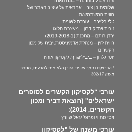
עידו אנג'ל בוהדנה – בונה האתר
שלומית בן צור – אחראית על עיצוב האתר ועל
חווית המשתמש/ת
טלי בלייכר – עורכת לשונית
נורית וינד קידרון – מעצבת הלוגו
ירדן רותם – מתכנת (ב-2019-2018)
רווית לוין – מנהלת אדמיניסטרטיבית של מכון
הקשרים
יוסי גלרון – ביביליוגרף, לקסיקון אוהיו
* הפרויקט נתמך על-ידי הקרן הלאומית למדעים, מספר
מענק 302/17
עורכי "לקסיקון הקשרים לסופרים
ישראלים" (הוצאת דביר ומכון
הקשרים, 2014):
זיסי סתווי ופרופ' יגאל שוורץ
עורכי משנה של "לקסיקון