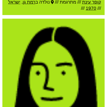
קופר עינת
///
מתרגמת ///
נולדה ב
רמת גן
,
ישראל
///
1970
///