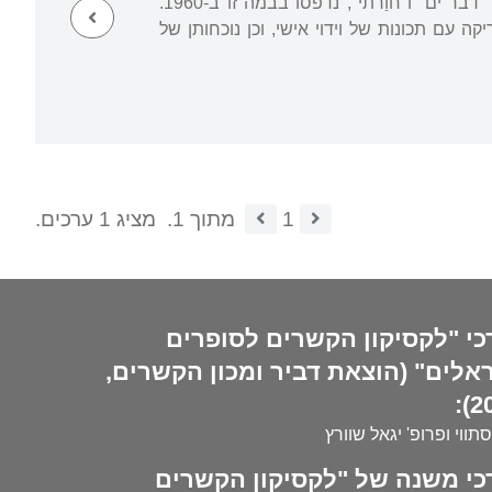
, וראשוני שיריה, "פלונתר", ""דבר"ים" ו"חוַרתי", נדפסו בבמה זו ב-1960.
 עם תכונות של וידוי אישי, וכן נוכחותן של
1
מתוך 1.
מציג 1 ערכים.
כי "לקסיקון הקשרים לסופרים
אלים" (הוצאת דביר ומכון הקשרים,
20
סתווי ופרופ' יגאל שוורץ
כי משנה של "לקסיקון הקשרים