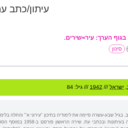
עיתון/כתב ע
 בגוף הערך:
עיר=שירים
.
,
ישראל
///
1942
/// גיל: 84
 בגיל שבע-עשרה סיימה את לימודיה בתיכון "עירוני א"' והחלה בלימ
זו החלה לפרסם משיריה בעית