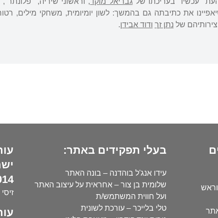
ת "עכשיו" בעריכתו של
גבריאל מוקד
פיינו את כתיבתה גם בהמשך: לשון יומיומית, משחקי מילים, רטוריקה
צירותיהם של
נתן זך
ודוד אבידן
.
ם
בעלי תפקידים באתר:
עור
ישר
עידו אנג'ל בוהדנה – בונה האתר
14):
שלומית בן צור – אחראית על עיצוב האתר
וראש
זיסי 
ועל חווית המשתמש/ת
טלי בלייכר – עורכת לשונית
עור
אתר