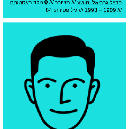
פרייל גבריאל יהושע
///
משורר ///
נולד ב
אסטוניה
///
1909
–
1993
/// גיל
פטירה: 84