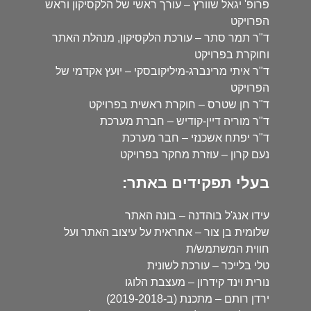
פרופ' יגאל שוורץ – עורך ראשי של הלקסיקון וראש
הפרויקט
ד"ר תמר סתר – עורכת הלקסיקון, מנהלת האתר
וחוקרת בפרויקט
ד"ר איתי מרינברג-מיליקובסקי – יועץ אקדמי של
הפרויקט
ד"ר חן שטרס – חוקרת ראשית בפרויקט
ד"ר מוריה דיין-קודיש – חברת מערכת
ד"ר יפתח אשכנזי – חבר מערכת
נעם קרון – עוזרת מחקר בפרויקט
בעלי תפקידים באתר:
עידו אנג'ל בוהדנה – בונה האתר
שלומית בן צור – אחראית על עיצוב האתר ועל
חווית המשתמש/ת
טלי בלייכר – עורכת לשונית
נורית וינד קידרון – מעצבת הלוגו
ירדן רותם – מתכנת (ב-2019-2018)