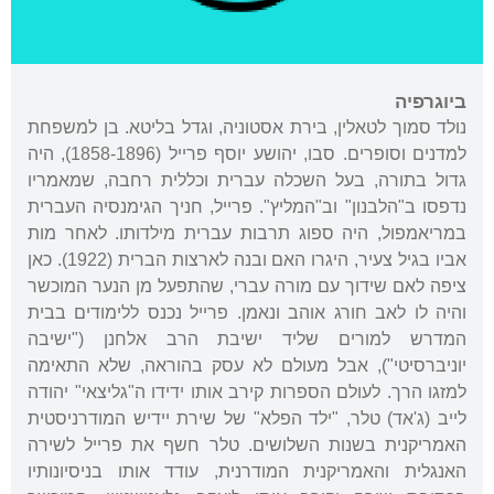
ביוגרפיה
נולד סמוך לטאלין, בירת אסטוניה, וגדל בליטא. בן למשפחת
למדנים וסופרים. סבו, יהושע יוסף פרייל (1858-1896), היה
גדול בתורה, בעל השכלה עברית וכללית רחבה, שמאמריו
נדפסו ב"הלבנון" וב"המליץ". פרייל, חניך הגימנסיה העברית
במריאמפול, היה ספוג תרבות עברית מילדותו. לאחר מות
אביו בגיל צעיר, היגרו האם ובנה לארצות הברית (1922). כאן
ציפה לאם שידוך עם מורה עברי, שהתפעל מן הנער המוכשר
והיה לו לאב חורג אוהב ונאמן. פרייל נכנס ללימודים בבית
המדרש למורים שליד ישיבת הרב אלחנן ("ישיבה
יוניברסיטי"), אבל מעולם לא עסק בהוראה, שלא התאימה
למזגו הרך. לעולם הספרות קירב אותו ידידו ה"גליצאי" יהודה
לייב (ג'אד) טלר, "ילד הפלא" של שירת יידיש המודרניסטית
האמריקנית בשנות השלושים. טלר חשף את פרייל לשירה
האנגלית והאמריקנית המודרנית, עודד אותו בניסיונותיו