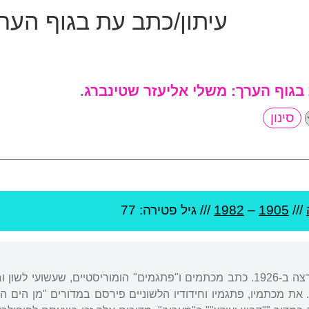
עיתון/כתב עת בגוף הער
 בגוף הערך:
משלי אליעזר שטינברג
.
///
1905
–
1982
/// גיל
פטירה: 77
נולד באוקראינה. עלה ארצה ב-1926. כתב מכתמים ו"פתגמים" הומוריסטיים, 
את מכתמיו, פתגמיו וחידודיו הלשוניים פירסם במדורים "מן הים הכל