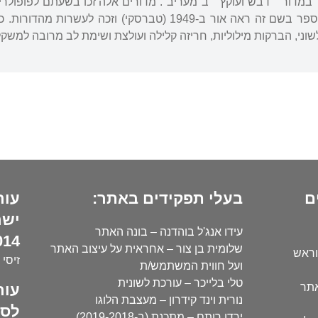
במדור ""דבש ועוקץ"" ב"מעריב". מדורים אלה זכו בשעתם לפופולרי
משלי קרילוב לעברית. הספר בשם זה ראה אור ב-1949 (טברס
לשוני, הברקות מילוליות, חריזה קלילה ועולצת ושימת לב מרובה למשק
ם
בעלי תפקידים באתר:
עור
ישר
עידו אנג'ל בוהדנה – בונה האתר
14):
שלומית בן צור – אחראית על עיצוב האתר
וראש
זיסי 
ועל חווית המשתמש/ת
טלי בלייכר – עורכת לשונית
עור
אתר
נורית וינד קידרון – מעצבת הלוגו
לסו
ירדן רותם – מתכנת (ב-2019-2018)