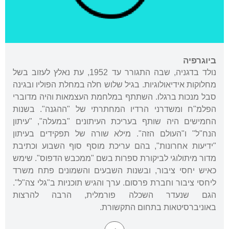
ביוגרפיה
נולד בדגניה, שבה התגורר עד 1952, עת נאלץ לעזוב בשל
מחלוקות אידיאולוגיות. בגיל שלוש חלה במחלת הפוליו ובגינה
סבל מנכות ברגלו. השתתף במלחמת העצמאות והיה מדוברי
הפלמ"ח ומשדרני הרדיו המחתרתי של "ההגנה". בשנות
החמישים היה שותף בעריכת העיתונים "במעלה", "עיתון
הנח"ל" ו"העולם הזה". מילא שורה של תפקידים בעיתון
"ידיעות אחרונות", בהם עריכת מוסף סוף השבוע וכתיבת
מדור מיתולוגי לביקורת ספרות בשם "ממכבש הדפוס". שימש
כאיש יחסי ציבור, ובשנות השבעים והשמונים פתח משרד
ליחסי ציבור וחברת פרסום. ערך והגיש תוכניות ב"גלי צה"ל".
הגם שנעדר השכלה פורמלית, הרבה להרצות
באוניברסיטאות בתחום התקשורת.