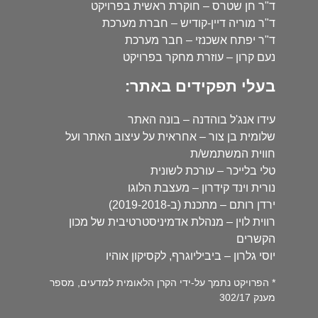
ד"ר חן שטרס – חוקרת ראשית בפרויקט
ד"ר מוריה דיין-קודיש – חברת מערכת
ד"ר יפתח אשכנזי – חבר מערכת
נעם קרון – עוזרת מחקר בפרויקט
בעלי תפקידים באתר:
עידו אנג'ל בוהדנה – בונה האתר
שלומית בן צור – אחראית על עיצוב האתר ועל
חווית המשתמש/ת
טלי בלייכר – עורכת לשונית
נורית וינד קידרון – מעצבת הלוגו
ירדן רותם – מתכנת (ב-2019-2018)
רווית לוין – מנהלת אדמיניסטרטיבית של מכון
הקשרים
יוסי גלרון – ביביליוגרף, לקסיקון אוהיו
* הפרויקט נתמך על-ידי הקרן הלאומית למדעים, מספר
מענק 302/17