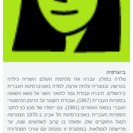
ביוגרפיה
נולדה בפולין. עברה את מלחמת העולם השנייה כילדה
בוורשה, ובנעוריה עלתה ארצה. למדה באוניברסיטה העברית
בירושלים. חיברה עבודת גמר לתואר השני על נושא השואה
בספרות העברית (1967), ועבודת דוקטור על הרומן ההיסטורי
העברי במאה העשרים (1981). עם ייסודו של מכון כץ לחקר
הספרות העברית באוניברסיטת תל אביב ב-1970 הצטרפה
לסגל החוקרים שלו, ופעלה בו קרוב לשלושים שנה, עד
פרישתה לגמלאות. במסגרת זו נמנתה עם עורכי המהדורה