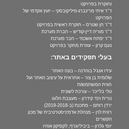
וחוקרת בפרויקט
ד"ר איתי מרינברג-מיליקובסקי – יועץ אקדמי של
הפרויקט
ד"ר חן שטרס – חוקרת ראשית בפרויקט
ד"ר מוריה דיין-קודיש – חברת מערכת
ד"ר יפתח אשכנזי – חבר מערכת
נעם קרון – עוזרת מחקר בפרויקט
בעלי תפקידים באתר:
עידו אנג'ל בוהדנה – בונה האתר
שלומית בן צור – אחראית על עיצוב האתר ועל
חווית המשתמש/ת
טלי בלייכר – עורכת לשונית
נורית וינד קידרון – מעצבת הלוגו
ירדן רותם – מתכנת (ב-2019-2018)
רווית לוין – מנהלת אדמיניסטרטיבית של מכון
הקשרים
יוסי גלרון – ביביליוגרף, לקסיקון אוהיו