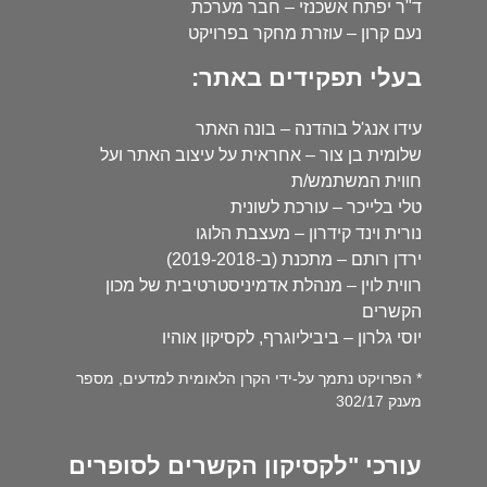
ד"ר יפתח אשכנזי – חבר מערכת
נעם קרון – עוזרת מחקר בפרויקט
בעלי תפקידים באתר:
עידו אנג'ל בוהדנה – בונה האתר
שלומית בן צור – אחראית על עיצוב האתר ועל
חווית המשתמש/ת
טלי בלייכר – עורכת לשונית
נורית וינד קידרון – מעצבת הלוגו
ירדן רותם – מתכנת (ב-2019-2018)
רווית לוין – מנהלת אדמיניסטרטיבית של מכון
הקשרים
יוסי גלרון – ביביליוגרף, לקסיקון אוהיו
* הפרויקט נתמך על-ידי הקרן הלאומית למדעים, מספר
מענק 302/17
עורכי "לקסיקון הקשרים לסופרים