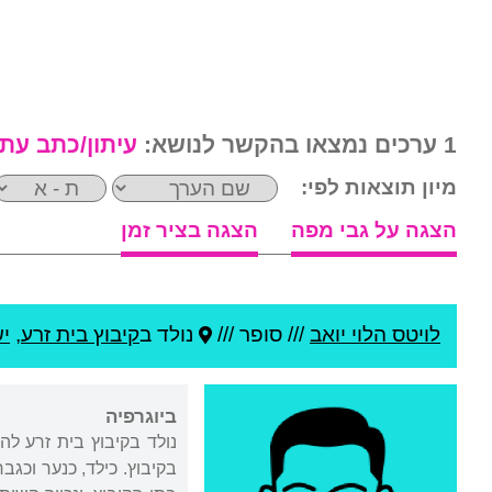
1 ערכים נמצאו בהקשר לנושא:
עיתון/כתב עת
מיון תוצאות לפי:
הצגה על גבי מפה
הצגה בציר זמן
לויטס הלוי יואב
///
סופר ///
נולד ב
קיבוץ בית זרע
,
י
ביוגרפיה
בקיבוץ. כילד, כנער וכג