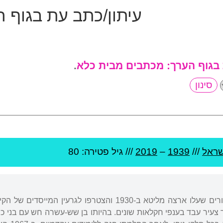
עיתון/כתב עת בגוף 
 בגוף הערך:
מכתבים מבית כלא
.
שראל
///
1939
–
2019
/// גיל
פטירה: 80
נולד בקיבוץ בית זרע להורים שעלו ארצה מליטא ב-1930 והצ
בר צעיר עבד בענפי חקלאות שונים. בהיותו בן שש-עשרה חש עם בני