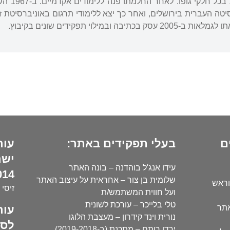
בתי הקיב
ה ובמילוי תפקידים שונים בקיבוץ.
ם
בעלי תפקידים באתר:
עור
ישר
עידו אנג'ל בוהדנה – בונה האתר
14):
שלומית בן צור – אחראית על עיצוב האתר
וראש
זיסי 
ועל חווית המשתמש/ת
טלי בלייכר – עורכת לשונית
עור
אתר
נורית וינד קידרון – מעצבת הלוגו
לסו
ירדן רותם – מתכנת (ב-2019-2018)