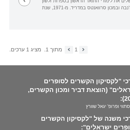
וץ, ונכווה קשות בכל חלקי גופו. לאחר החלמתו פנה ללימודים אקדמיים. ב-1967 השלים את לימודי התואר הראשון בספרות ולשון
עברית ואנגלית באוניברסיטה העברית בירושלים, ואחר כך יצא ללימודי תרגום באוניברסיטת ז'נבה ובמכון סרוואנטס במדריד. מ-1971, שנת
1
מתוך 1.
מציג 1 ערכים.
כי "לקסיקון הקשרים לסופרים
אלים" (הוצאת דביר ומכון הקשרים,
20
סתווי ופרופ' יגאל שוורץ
כי משנה של "לקסיקון הקשרים
פרים ישראלים":