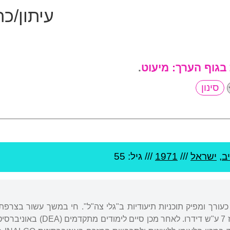
עיתון/כ
 בגוף הערך:
מיעוט
.
ב
,
ישראל
///
1971
/// גיל: 55
כעורך ומפיק תוכניות תיעודיות ב"גלי צה"ל". חי במשך עשור בצרפ