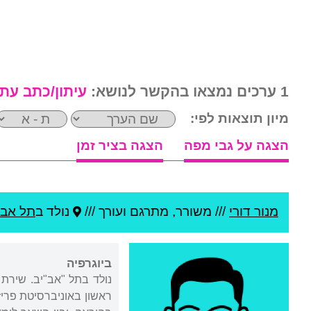
1 ערכים נמצאו בהקשר לנושא:
עיתון/כתב עת
מיון תוצאות לפי:
הצגה על גבי מפה
הצגה בציר זמן
מנור דורי
///
משורר, מתרגם ועורך ///
נולד ב
תל אבי
ביוגרפיה
נולד בתל "אב"יב. שירת 