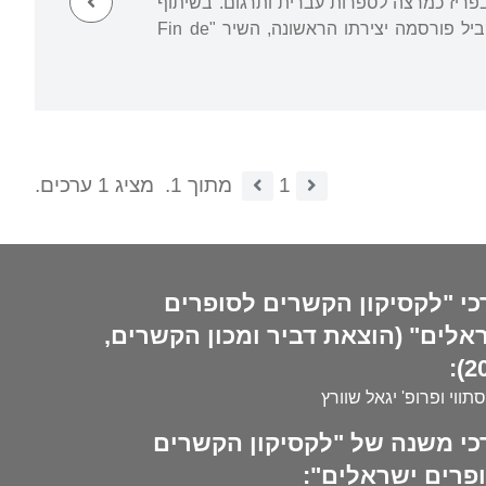
אה, ובין השאר לימד במכון הלאומי ללשונות ולתרבויות המזרח באוניברסיטת INALCO בפריז כמרצה לספרות עברית ותרגום. בשיתוף
וגל קובר, היה ממייסדי כתב העת "אב", שראה אור לראשונה ב-1993. במקביל פורסמה יצירתו הראשונה, השיר "Fin de
1
מתוך 1.
מציג 1 ערכים.
כי "לקסיקון הקשרים לסופרים
אלים" (הוצאת דביר ומכון הקשרים,
20
סתווי ופרופ' יגאל שוורץ
כי משנה של "לקסיקון הקשרים
פרים ישראלים":