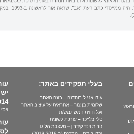
בהור
ם
בעלי תפקידים באתר:
עור
ישר
עידו אנג'ל בוהדנה – בונה האתר
14):
שלומית בן צור – אחראית על עיצוב האתר
וראש
זיסי 
ועל חווית המשתמש/ת
טלי בלייכר – עורכת לשונית
עור
אתר
נורית וינד קידרון – מעצבת הלוגו
לסו
ירדן רותם – מתכנת (ב-2019-2018)