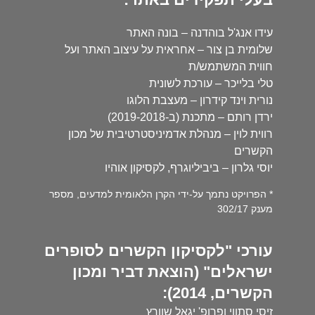
עידו אנג'ל בוהדנה – בונה האתר
שלומית בן צור – אחראית על עיצוב האתר ועל
חווית המשתמש/ת
טלי בלייכר – עורכת לשונית
נורית וינד קידרון – מעצבת הלוגו
ירדן רותם – מתכנת (ב-2019-2018)
רווית לוין – מנהלת אדמיניסטרטיבית של מכון
הקשרים
יוסי גלרון – ביביליוגרף, לקסיקון אוהיו
* הפרויקט נתמך על-ידי הקרן הלאומית למדעים, מספר
מענק 302/17
עורכי "לקסיקון הקשרים לסופרים
ישראלים" (הוצאת דביר ומכון
הקשרים, 2014):
זיסי סתווי ופרופ' יגאל שוורץ