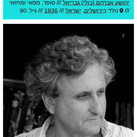
יהושע אברהם (בולי) גבריאל
///
סופר, מסאי ומחזאי
///
נולד ב
ירושלים
,
ישראל
///
1936
/// גיל: 90