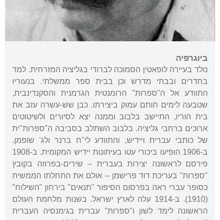
ביוגרפיה
נולד בעיירה לופאטין הסמוכה לברודי בגליציה המזרחית. למד
בחדרים ובבתי מדרש וכן בבית ספר ממשלתי. בנעוריו
התוודע אל ה"ספרות" הרומנטית הגרמנית והסקנדינבית,
שטבעה לימים חותם עמוק ביצירתו. כבן שש-עשרה עזב את
בית הוריו, התיישב בלבוב וממנה יצא לסיורים ולשיטוטים
ארוכים ברחבי גליציה. בלבוב השתלב בסביבה ה"ספרות"ית
של כותבי עברית ויידיש, והתוודע לי"ח ברנר ולג' שופמן.
ב-1906 הופיעו ביכורי עטו בעיתונות יידיש המקומית. ב-1908
פירסם לראשונה יצירות בעברית – שירים-בפרוזה בקובץ
"ספרות" בעריכת דוד פרישמן – אולם את התחלתו הממשית
כסופר עברי ראה בפרסום הסיפור "תנאים" בירחון "השילוח"
(1910). ב-1914 עלה לארץ ישראל. בשנות מלחמת העולם
הראשונה לימד לשון ו"ספרות" עברית בגימנסיה העברית