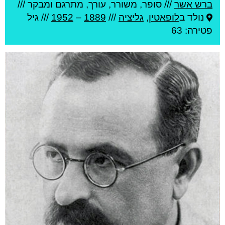
ברש אשר
///
סופר, משורר, עורך, מתרגם ומבקר ///
נולד ב
לופאטין
,
גליציה
///
1889
–
1952
/// גיל
פטירה: 63