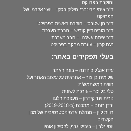
וחוקרת בפרויקט
ד"ר איתי מרינברג-מיליקובסקי – יועץ אקדמי של
הפרויקט
ד"ר חן שטרס – חוקרת ראשית בפרויקט
ד"ר מוריה דיין-קודיש – חברת מערכת
ד"ר יפתח אשכנזי – חבר מערכת
נעם קרון – עוזרת מחקר בפרויקט
בעלי תפקידים באתר:
עידו אנג'ל בוהדנה – בונה האתר
שלומית בן צור – אחראית על עיצוב האתר ועל
חווית המשתמש/ת
טלי בלייכר – עורכת לשונית
נורית וינד קידרון – מעצבת הלוגו
ירדן רותם – מתכנת (ב-2019-2018)
רווית לוין – מנהלת אדמיניסטרטיבית של מכון
הקשרים
יוסי גלרון – ביביליוגרף, לקסיקון אוהיו