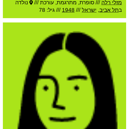
מזלי רלה
///
סופרת, מתרגמת, עורכת ///
נולדה
ב
תל אביב
,
ישראל
///
1948
/// גיל: 78