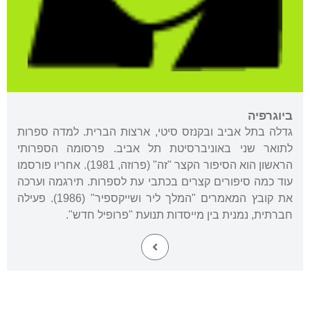
ביוגרפיה
גדלה בתל אביב ובקנזס סיטי, ארצות הברית. למדה ספרות
לתואר שני באוניברסיטת תל אביב. פרסומה הספרותי
הראשון הוא הסיפור הקצר "זה" (פרוזה, 1981). אחריו פורסמו
עוד כמה סיפורים קצרים בכתבי עת לספרות. תירגמה וערכה
את קובץ המאמרים "המלך ליר ושייקספיר" (1986). פעילה
חברתית, נמנית בין מייסדות תנועת "פרופיל חדש".