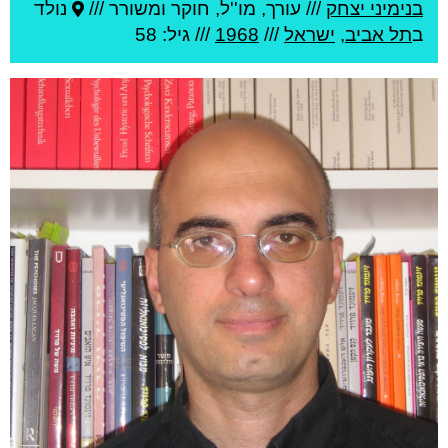
בנימיני יצחק
///
עורך, מו''ל, חוקר ומשורר ///
נולד
ב
תל אביב
,
ישראל
///
1968
/// גיל: 58