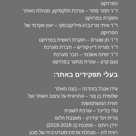
הפרויקט
ד"ר תמר סתר – עורכת הלקסיקון, מנהלת האתר
וחוקרת בפרויקט
ד"ר איתי מרינברג-מיליקובסקי – יועץ אקדמי של
הפרויקט
ד"ר חן שטרס – חוקרת ראשית בפרויקט
ד"ר מוריה דיין-קודיש – חברת מערכת
ד"ר יפתח אשכנזי – חבר מערכת
נעם קרון – עוזרת מחקר בפרויקט
בעלי תפקידים באתר:
עידו אנג'ל בוהדנה – בונה האתר
שלומית בן צור – אחראית על עיצוב האתר ועל
חווית המשתמש/ת
טלי בלייכר – עורכת לשונית
נורית וינד קידרון – מעצבת הלוגו
ירדן רותם – מתכנת (ב-2019-2018)
רווית לוין – מנהלת אדמיניסטרטיבית של מכון