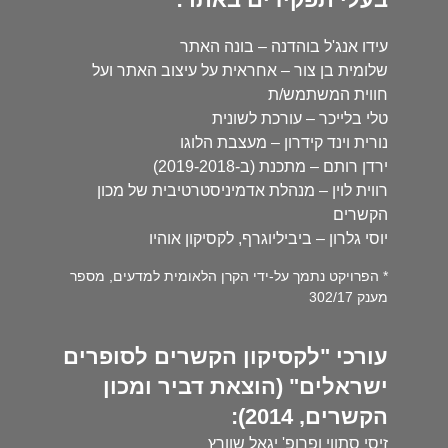
עידו אנג'ל בוהדנה – בונה האתר
שלומית בן צור – אחראית על עיצוב האתר ועל
חווית המשתמש/ת
טלי בלייכר – עורכת לשונית
נורית וינד קידרון – מעצבת הלוגו
ירדן רותם – מתכנת (ב-2019-2018)
רווית לוין – מנהלת אדמיניסטרטיבית של מכון
הקשרים
יוסי גלרון – ביביליוגרף, לקסיקון אוהיו
* הפרויקט נתמך על-ידי הקרן הלאומית למדעים, מספר
מענק 302/17
עורכי "לקסיקון הקשרים לסופרים
ישראלים" (הוצאת דביר ומכון
הקשרים, 2014):
זיסי סתווי ופרופ' יגאל שוורץ