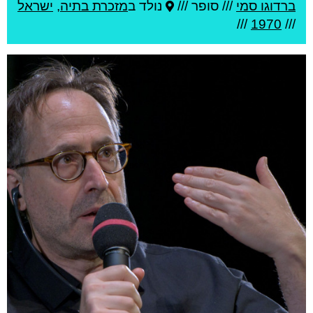
ברדוגו סמי
///
סופר ///
נולד ב
מזכרת בתיה
,
ישראל
///
1970
///