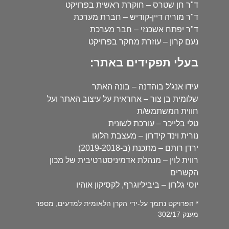
ד"ר חן שטרס – חוקרת ראשית בפרויקט
ד"ר מוריה דיין-קודיש – חברת מערכת
ד"ר יפתח אשכנזי – חבר מערכת
נעם קרון – עוזרת מחקר בפרויקט
בעלי תפקידים באתר:
עידו אנג'ל בוהדנה – בונה האתר
שלומית בן צור – אחראית על עיצוב האתר ועל
חווית המשתמש/ת
טלי בלייכר – עורכת לשונית
נורית וינד קידרון – מעצבת הלוגו
ירדן רותם – מתכנת (ב-2019-2018)
רווית לוין – מנהלת אדמיניסטרטיבית של מכון
הקשרים
יוסי גלרון – ביביליוגרף, לקסיקון אוהיו
* הפרויקט נתמך על-ידי הקרן הלאומית למדעים, מספר
מענק 302/17