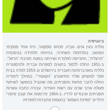
ביוגרפיה
נולדה בעין גנים. אביה, פנחס ספקטור, היה אחד ממקימי
המושב. במלחמת השחרור, בהיותה תלמידה בגימנסיה
"הרצליה", התגייסה לפלמ"ח ושירתה במטה חטיבת "הראל".
ב-1951 החלה ללמוד בחוגים לספרות עברית ולהיסטוריה
כללית באוניברסיטה העברית בירושלים וב-1953 למדה בבית
ספר למשחק שליד התיאטרון "הקאמרי". במהלך לימודיה
החלה לחבר מחזות ותסכיתים, מה שהוביל בהמשך לשיתוף
פעולה ארוך שנים עם רשות השידור, עבורה כתבה עשרות
תסכיתים ועיבודים לרדיו. ב-1964 פירסמה את קובץ סיפורי
הילדים "ספינת השמש" בהוצאת מחברות לספרות.