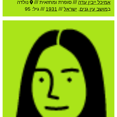
אמיכל ייבין עדה
///
סופרת ומחזאית ///
נולדה
ב
מושב עין גנים
,
ישראל
///
1931
/// גיל: 95