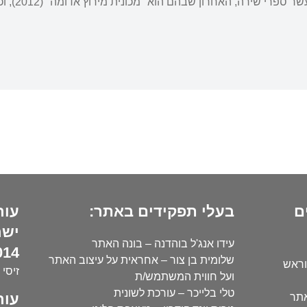
רה, האחרון שבהם הוא "מכונית מירוץ אדומה" (2012), וכן חמישה ספרי פרוזה.
ם
בעלי תפקידים באתר:
עור
ישר
עידו אנג'ל בוהדנה – בונה האתר
14):
שלומית בן צור – אחראית על עיצוב האתר
וראש
זיסי 
ועל חווית המשתמש/ת
טלי בלייכר – עורכת לשונית
עור
אתר