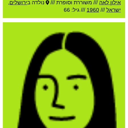
אילון לאה
///
משוררת וסופרת ///
נולדה ב
ירושלים
,
ישראל
///
1960
/// גיל: 66