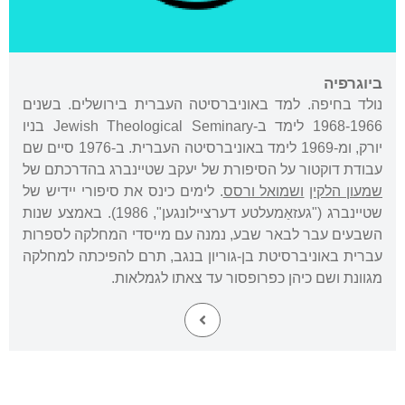
ביוגרפיה
נולד בחיפה. למד באוניברסיטה העברית בירושלים. בשנים
1968-1966 לימד ב-Jewish Theological Seminary בניו
יורק, ומ-1969 לימד באוניברסיטה העברית. ב-1976 סיים שם
עבודת דוקטור על הסיפורת של יעקב שטיינברג בהדרכתם של
שמעון הלקין
ושמואל ורסס
. לימים כינס את סיפורי יידיש של
שטיינברג ("געזאַמעלטע דערציילונגען", 1986). באמצע שנות
השבעים עבר לבאר שבע, נמנה עם מייסדי המחלקה לספרות
עברית באוניברסיטת בן-גוריון בנגב, תרם להפיכתה למחלקה
מגוונת ושם כיהן כפרופסור עד צאתו לגמלאות.