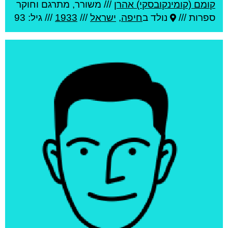
קומם (קומינקובסקי) אהרן
///
משורר, מתרגם וחוקר
ספרות ///
נולד ב
חיפה
,
ישראל
///
1933
/// גיל: 93