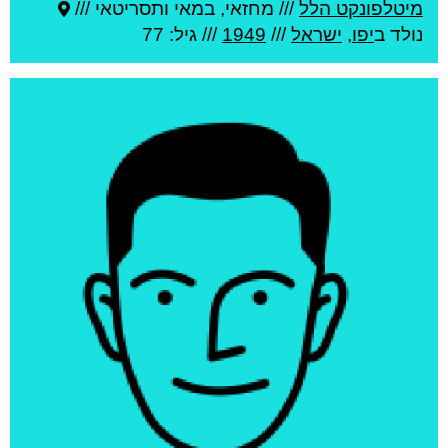
מיטלפונקט הלל
///
מחזאי, במאי ותסריטאי ///
נולד ב
יפו
,
ישראל
///
1949
/// גיל: 77